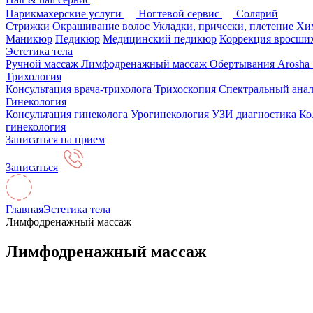
Парикмахерские услуги
Ногтевой сервис
Солярий
Стрижки
Окрашивание волос
Укладки, прически, плетение
Хим
Маникюр
Педикюр
Медицинский педикюр
Коррекция вросших
Эстетика тела
Ручной массаж
Лимфодренажный массаж
Обертывания Arosha
Трихология
Консультация врача-трихолога
Трихоскопия
Спектральный анал
Гинекология
Консультация гинеколога
Урогинекология
УЗИ диагностика
Ко
гинекология
Записаться на прием
Записаться
Главная
Эстетика тела
Лимфодренажный массаж
Лимфодренажный массаж