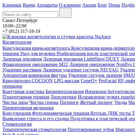
Клиники
Врачи
Аппараты
О клинике
Акции
Блог
Цены
Подбо
Санкт-Петербург
10:00–22:00
+7 (812) 317-18-19
Косметология
Консультация врача-косметолога
Консультация врача-дерматол
терапия
Уход для мужчин
Реабилитация после пластической о
Лазерная эпиляция
Лазерная эпиляция LightSheer DUET
Лазерн
Фракционное омоложение M22
Лазерное омоложение Nordlys C
Удаление растяжек
Лазерное удаление сосудов ND:YAG
Удален
Аппаратная коррекция фигуры
Удаление сосудов лазером
SMAS 
Криолиполиз COCOON
LPG-массаж
GeneO+
ProFacial
RF-лиф
операции
Контурная пластика
Биоревитализация
Инъекции ботулотокси
Плацентарная терапия
Липолитики
Исправление чужих ошибок
Чистка лица
Чистка спины
Пилинги
Желтый пилинг
Уходы
Ма
Превентивная медицина
Консультация
Фотодинамическая терапия Revixan
ДНК тесты
Т
Выявление стресса и его стадии
Подготовка к пластической оп
Стоматология
Терапевтическая стоматология
Протезирование зубов
Импланта
Hair & nail сервис