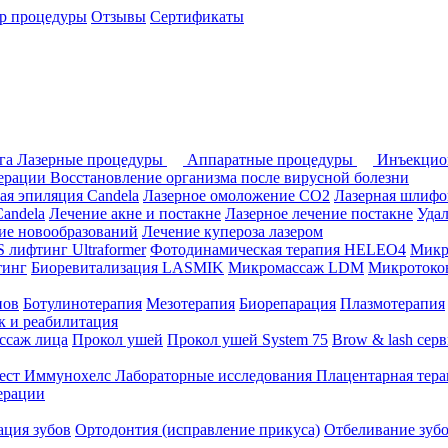
р процедуры
Отзывы
Сертификаты
ога
Лазерные процедуры
Аппаратные процедуры
Инъекцио
перации
Восстановление организма после вирусной болезни
ая эпиляция Candela
Лазерное омоложение СО2
Лазерная шлифо
andela
Лечение акне и постакне
Лазерное лечение постакне
Уда
ие новообразований
Лечение купероза лазером
лифтинг Ultraformer
Фотодинамическая терапия HELEO4
Микр
тинг
Биоревитализация LASMIK
Микромассаж LDM
Микротоков
нов
Ботулинотерапия
Мезотерапия
Биорепарация
Плазмотерапия
 и реабилитация
ссаж лица
Прокол ушей
Прокол ушей System 75
Brow & lash сер
ест Иммунохелс
Лабораторные исследования
Плацентарная тер
ерации
ция зубов
Ортодонтия (исправление прикуса)
Отбеливание зуб