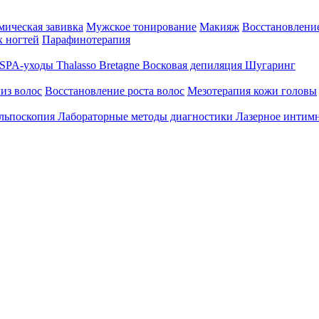
ическая завивка
Мужское тонирование
Макияж
Восстановление
 ногтей
Парафинотерапия
SPA-уходы Thalasso Bretagne
Восковая депиляция
Шугаринг
из волос
Восстановление роста волос
Мезотерапия кожи головы
льпоскопия
Лабораторные методы диагностики
Лазерное интим