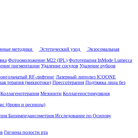
нные методики
Эстетический уход
Экзосомальная
вка
Фотоомоложение M22 (IPL)
Фототерапия InMode Lumecca
ление пигментации
Удаление сосудов
Удаление рубцов
оигольчатый RF-лифтинг
Лазерный липолиз ICOONE
ая терапия (микротоки)
Прессотерапия
Подтяжка лица без
Коллагенотерапия
Мезонити
Коллагеностимуляция
вис (брови и ресницы)
апия
Биоимпедансометрия
Исследование по Осипову
ов
Гигиена полости рта