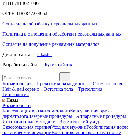
ИНН 7813621046
ОГРН 1187847274053
Согласие на обработку персональных данных
Политика в отношении обработки персональных данных
Согласие на получение рекламных материалов
Дизайн сайта —
elkaster
Разработка сайта —
Бутик сайтов
Косметология
Превентивная медицина
Стоматология
Hair & nail сервис
Эстетика тела
Трихология
Гинекология
Назад
Косметология
Консультация врача-косметолога
Консультация врача-
дерматолога
Лазерные процедуры
Аппаратные процедуры
Инъекционные методики
Эстетический уход
Экзосомальная терапия
Уход для мужчин
Реабилитация после
пластической операции
Восстановление организма после