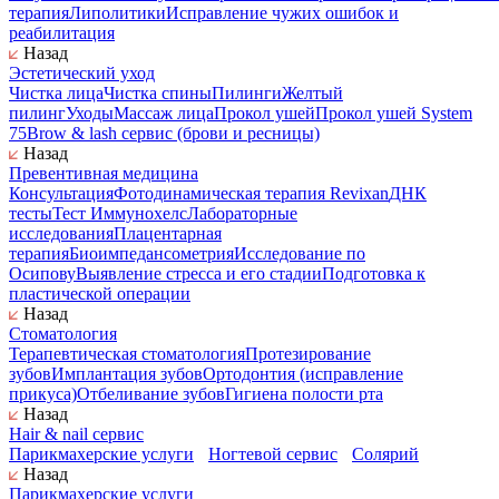
терапия
Липолитики
Исправление чужих ошибок и
реабилитация
Назад
Эстетический уход
Чистка лица
Чистка спины
Пилинги
Желтый
пилинг
Уходы
Массаж лица
Прокол ушей
Прокол ушей System
75
Brow & lash сервис (брови и ресницы)
Назад
Превентивная медицина
Консультация
Фотодинамическая терапия Revixan
ДНК
тесты
Тест Иммунохелс
Лабораторные
исследования
Плацентарная
терапия
Биоимпедансометрия
Исследование по
Осипову
Выявление стресса и его стадии
Подготовка к
пластической операции
Назад
Стоматология
Терапевтическая стоматология
Протезирование
зубов
Имплантация зубов
Ортодонтия (исправление
прикуса)
Отбеливание зубов
Гигиена полости рта
Назад
Hair & nail сервис
Парикмахерские услуги
Ногтевой сервис
Солярий
Назад
Парикмахерские услуги