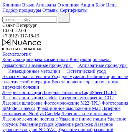
Клиники
Врачи
Аппараты
О клинике
Акции
Блог
Цены
Подбор процедуры
Отзывы
Сертификаты
Санкт-Петербург
10:00–22:00
+7 (812) 317-18-19
Косметология
Консультация врача-косметолога
Консультация врача-
дерматолога
Лазерные процедуры
Аппаратные процедуры
Инъекционные методики
Эстетический уход
Экзосомальная терапия
Уход для мужчин
Реабилитация после
пластической операции
Восстановление организма после
вирусной болезни
Лазерная эпиляция
Лазерная эпиляция LightSheer DUET
Лазерная эпиляция Candela
Лазерное омоложение СО2
Лазерная шлифовка
Фотоомоложение M22 (IPL)
Фототерапия
InMode Lumecca
Фракционное омоложение M22
Лазерное
омоложение Nordlys Candela
Лечение акне и постакне
Лазерное лечение постакне
Удаление пигментации
Удаление
сосудов
Удаление рубцов
Удаление растяжек
Лазерное
удаление сосудов ND:YAG
Удаление новообразований