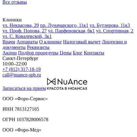
Все отзывы
Клиники
ул. Некрасова, 29
пр. Луначарского, 11к1
ул. Бутлерова, 11к3
ул. Проф. Попова, 27
ул. Парфеновская, 6к1
ул. Спортивная, 2
ул. С. Ковалевской, 3к1
Врачи
Аппараты
О клинике
Налоговый вычет
Лицензии и
документы
Реквизиты
Акции
Подбор процедуры
Цены
Блог
Контакты
Санкт-Петербург
10:00–22:00
+7 (812) 317-18-19
call@nuance-spb.ru
Записаться на прием
ООО «Форо-Сервис»
ИНН 7813127165
ОГРН 1037828006578
ООО «Форо-Мед»