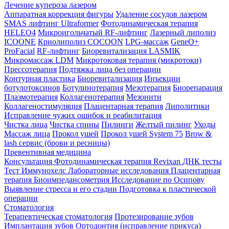
Лечение купероза лазером
Аппаратная коррекция фигуры
Удаление сосудов лазером
SMAS лифтинг Ultraformer
Фотодинамическая терапия
HELEO4
Микроигольчатый RF-лифтинг
Лазерный липолиз
ICOONE
Криолиполиз COCOON
LPG-массаж
GeneO+
ProFacial
RF-лифтинг
Биоревитализация LASMIK
Микромассаж LDM
Микротоковая терапия (микротоки)
Прессотерапия
Подтяжка лица без операции
Контурная пластика
Биоревитализация
Инъекции
ботулотоксинов
Ботулинотерапия
Мезотерапия
Биорепарация
Плазмотерапия
Коллагенотерапия
Мезонити
Коллагеностимуляция
Плацентарная терапия
Липолитики
Исправление чужих ошибок и реабилитация
Чистка лица
Чистка спины
Пилинги
Желтый пилинг
Уходы
Массаж лица
Прокол ушей
Прокол ушей System 75
Brow &
lash сервис (брови и ресницы)
Превентивная медицина
Консультация
Фотодинамическая терапия Revixan
ДНК тесты
Тест Иммунохелс
Лабораторные исследования
Плацентарная
терапия
Биоимпедансометрия
Исследование по Осипову
Выявление стресса и его стадии
Подготовка к пластической
операции
Стоматология
Терапевтическая стоматология
Протезирование зубов
Имплантация зубов
Ортодонтия (исправление прикуса)