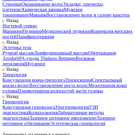
Стрижки
Окрашивание волос
Укладки, прически,
плетение
Химическая завивка
Мужское
тонирование
Макияж
Восстановление волос в салоне красоты
Назад
Ногтевой сервис
Маникюр
Педикюр
Медицинский педикюр
Коррекция вросших
ногтей
Парафинотерапия
Назад
Эстетика тела
Ручной массаж
Лимфодренажный массаж
Обертывания
Arosha
SPA-уходы Thalasso Bretagne
Восковая
депиляция
Шугаринг
Назад
Трихология
Консультация врача-трихолога
Трихоскопия
Спектральный
анализ волос
Восстановление роста волос
Мезотерапия кожи
головы
Плазмотерапия волосистой части головы
Назад
Гинекология
Консультация гинеколога
Урогинекология
УЗИ
диагностика
Кольпоскопия
Лабораторные методы
диагностики
Лазерное интимное омоложение
Лазерное
интимное отбеливание
Эстетическая гинекология
Запишитесь на прием в клинику