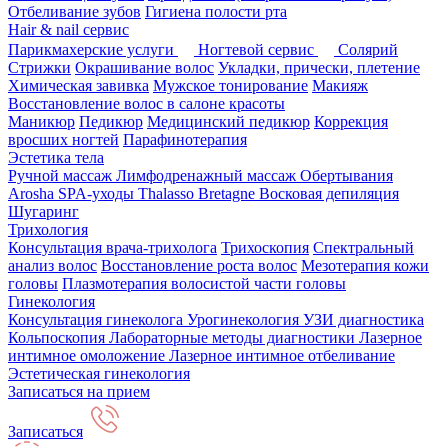
Отбеливание зубов
Гигиена полости рта
Hair & nail сервис
Парикмахерские услуги
Ногтевой сервис
Солярий
Стрижки
Окрашивание волос
Укладки, прически, плетение
Химическая завивка
Мужское тонирование
Макияж
Восстановление волос в салоне красоты
Маникюр
Педикюр
Медицинский педикюр
Коррекция
вросших ногтей
Парафинотерапия
Эстетика тела
Ручной массаж
Лимфодренажный массаж
Обертывания
Arosha
SPA-уходы Thalasso Bretagne
Восковая депиляция
Шугаринг
Трихология
Консультация врача-трихолога
Трихоскопия
Спектральный
анализ волос
Восстановление роста волос
Мезотерапия кожи
головы
Плазмотерапия волосистой части головы
Гинекология
Консультация гинеколога
Урогинекология
УЗИ диагностика
Кольпоскопия
Лабораторные методы диагностики
Лазерное
интимное омоложение
Лазерное интимное отбеливание
Эстетическая гинекология
Записаться на прием
Записаться