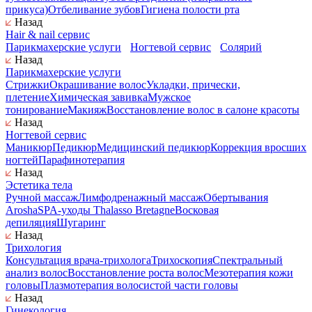
прикуса)
Отбеливание зубов
Гигиена полости рта
Назад
Hair & nail сервис
Парикмахерские услуги
Ногтевой сервис
Солярий
Назад
Парикмахерские услуги
Стрижки
Окрашивание волос
Укладки, прически,
плетение
Химическая завивка
Мужское
тонирование
Макияж
Восстановление волос в салоне красоты
Назад
Ногтевой сервис
Маникюр
Педикюр
Медицинский педикюр
Коррекция вросших
ногтей
Парафинотерапия
Назад
Эстетика тела
Ручной массаж
Лимфодренажный массаж
Обертывания
Arosha
SPA-уходы Thalasso Bretagne
Восковая
депиляция
Шугаринг
Назад
Трихология
Консультация врача-трихолога
Трихоскопия
Спектральный
анализ волос
Восстановление роста волос
Мезотерапия кожи
головы
Плазмотерапия волосистой части головы
Назад
Гинекология