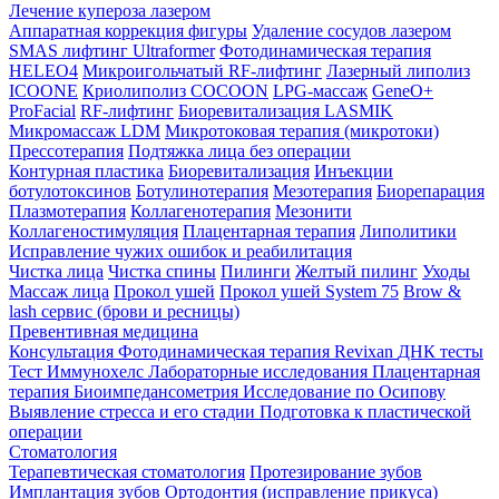
Лечение купероза лазером
Аппаратная коррекция фигуры
Удаление сосудов лазером
SMAS лифтинг Ultraformer
Фотодинамическая терапия
HELEO4
Микроигольчатый RF-лифтинг
Лазерный липолиз
ICOONE
Криолиполиз COCOON
LPG-массаж
GeneO+
ProFacial
RF-лифтинг
Биоревитализация LASMIK
Микромассаж LDM
Микротоковая терапия (микротоки)
Прессотерапия
Подтяжка лица без операции
Контурная пластика
Биоревитализация
Инъекции
ботулотоксинов
Ботулинотерапия
Мезотерапия
Биорепарация
Плазмотерапия
Коллагенотерапия
Мезонити
Коллагеностимуляция
Плацентарная терапия
Липолитики
Исправление чужих ошибок и реабилитация
Чистка лица
Чистка спины
Пилинги
Желтый пилинг
Уходы
Массаж лица
Прокол ушей
Прокол ушей System 75
Brow &
lash сервис (брови и ресницы)
Превентивная медицина
Консультация
Фотодинамическая терапия Revixan
ДНК тесты
Тест Иммунохелс
Лабораторные исследования
Плацентарная
терапия
Биоимпедансометрия
Исследование по Осипову
Выявление стресса и его стадии
Подготовка к пластической
операции
Стоматология
Терапевтическая стоматология
Протезирование зубов
Имплантация зубов
Ортодонтия (исправление прикуса)