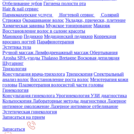
Отбеливание зубов
Гигиена полости рта
Hair & nail сервис
Парикмахерские услуги
Ногтевой сервис
Солярий
Стрижки
Окрашивание волос
Укладки, прически, плетение
Химическая завивка
Мужское тонирование
Макияж
Восстановление волос в салоне красоты
Маникюр
Педикюр
Медицинский педикюр
Коррекция
вросших ногтей
Парафинотерапия
Эстетика тела
Ручной массаж
Лимфодренажный массаж
Обертывания
Arosha
SPA-уходы Thalasso Bretagne
Восковая депиляция
Шугаринг
Трихология
Консультация врача-трихолога
Трихоскопия
Спектральный
анализ волос
Восстановление роста волос
Мезотерапия кожи
головы
Плазмотерапия волосистой части головы
Гинекология
Консультация гинеколога
Урогинекология
УЗИ диагностика
Кольпоскопия
Лабораторные методы диагностики
Лазерное
интимное омоложение
Лазерное интимное отбеливание
Эстетическая гинекология
Записаться на прием
Записаться