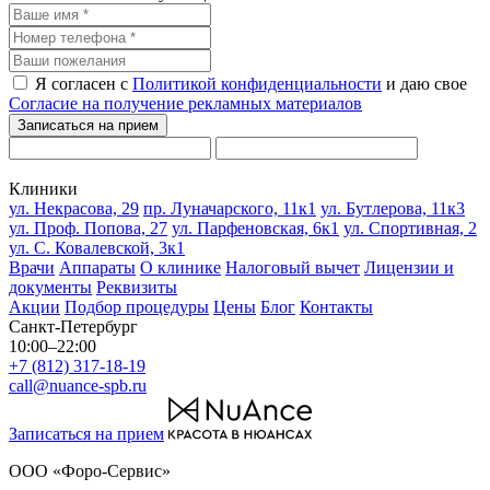
Я согласен с
Политикой конфиденциальности
и даю свое
Согласие на получение рекламных материалов
Клиники
ул. Некрасова, 29
пр. Луначарского, 11к1
ул. Бутлерова, 11к3
ул. Проф. Попова, 27
ул. Парфеновская, 6к1
ул. Спортивная, 2
ул. С. Ковалевской, 3к1
Врачи
Аппараты
О клинике
Налоговый вычет
Лицензии и
документы
Реквизиты
Акции
Подбор процедуры
Цены
Блог
Контакты
Санкт-Петербург
10:00–22:00
+7 (812) 317-18-19
call@nuance-spb.ru
Записаться на прием
ООО «Форо-Сервис»