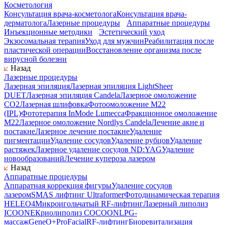
Косметология
Консультация врача-косметолога
Консультация врача-
дерматолога
Лазерные процедуры
Аппаратные процедуры
Инъекционные методики
Эстетический уход
Экзосомальная терапия
Уход для мужчин
Реабилитация после
пластической операции
Восстановление организма после
вирусной болезни
Назад
Лазерные процедуры
Лазерная эпиляция
Лазерная эпиляция LightSheer
DUET
Лазерная эпиляция Candela
Лазерное омоложение
СО2
Лазерная шлифовка
Фотоомоложение M22
(IPL)
Фототерапия InMode Lumecca
Фракционное омоложение
M22
Лазерное омоложение Nordlys Candela
Лечение акне и
постакне
Лазерное лечение постакне
Удаление
пигментации
Удаление сосудов
Удаление рубцов
Удаление
растяжек
Лазерное удаление сосудов ND:YAG
Удаление
новообразований
Лечение купероза лазером
Назад
Аппаратные процедуры
Аппаратная коррекция фигуры
Удаление сосудов
лазером
SMAS лифтинг Ultraformer
Фотодинамическая терапия
HELEO4
Микроигольчатый RF-лифтинг
Лазерный липолиз
ICOONE
Криолиполиз COCOON
LPG-
массаж
GeneO+
ProFacial
RF-лифтинг
Биоревитализация