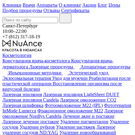
Клиники
Врачи
Аппараты
О клинике
Акции
Блог
Цены
Подбор процедуры
Отзывы
Сертификаты
Санкт-Петербург
10:00–22:00
+7 (812) 317-18-19
Косметология
Консультация врача-косметолога
Консультация врача-
дерматолога
Лазерные процедуры
Аппаратные процедуры
Инъекционные методики
Эстетический уход
Экзосомальная терапия
Уход для мужчин
Реабилитация после
пластической операции
Восстановление организма после
вирусной болезни
Лазерная эпиляция
Лазерная эпиляция LightSheer DUET
Лазерная эпиляция Candela
Лазерное омоложение СО2
Лазерная шлифовка
Фотоомоложение M22 (IPL)
Фототерапия
InMode Lumecca
Фракционное омоложение M22
Лазерное
омоложение Nordlys Candela
Лечение акне и постакне
Лазерное лечение постакне
Удаление пигментации
Удаление
сосудов
Удаление рубцов
Удаление растяжек
Лазерное
удаление сосудов ND:YAG
Удаление новообразований