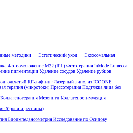
нные методики
Эстетический уход
Экзосомальная
вка
Фотоомоложение M22 (IPL)
Фототерапия InMode Lumecca
ление пигментации
Удаление сосудов
Удаление рубцов
оигольчатый RF-лифтинг
Лазерный липолиз ICOONE
ая терапия (микротоки)
Прессотерапия
Подтяжка лица без
Коллагенотерапия
Мезонити
Коллагеностимуляция
вис (брови и ресницы)
апия
Биоимпедансометрия
Исследование по Осипову