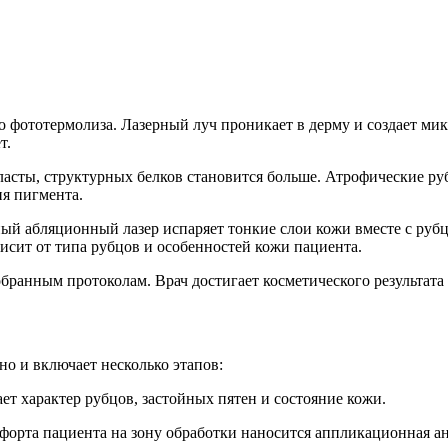
о фототермолиза. Лазерный луч проникает в дерму и создает м
т.
асты, структурных белков становится больше. Атрофические ру
ия пигмента.
ный абляционный лазер испаряет тонкие слои кожи вместе с ру
исит от типа рубцов и особенностей кожи пациента.
ранным протоколам. Врач достигает косметического результата
о и включает несколько этапов:
ет характер рубцов, застойных пятен и состояние кожи.
форта пациента на зону обработки наносится аппликационная ан