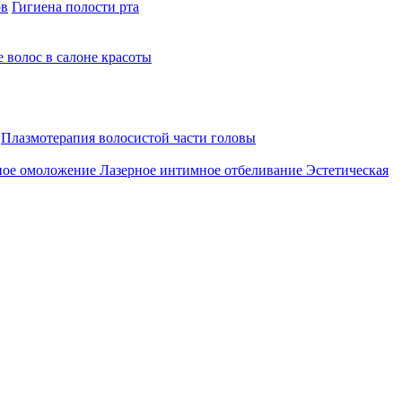
ов
Гигиена полости рта
 волос в салоне красоты
Плазмотерапия волосистой части головы
ное омоложение
Лазерное интимное отбеливание
Эстетическая