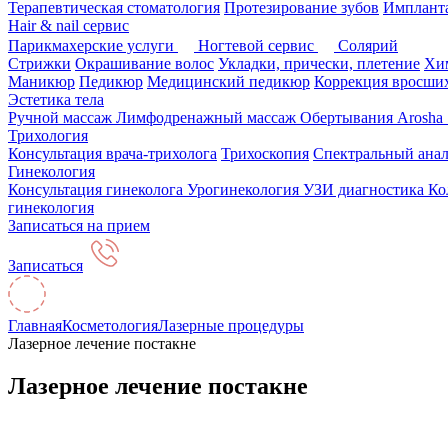
Терапевтическая стоматология
Протезирование зубов
Импланта
Hair & nail сервис
Парикмахерские услуги
Ногтевой сервис
Солярий
Стрижки
Окрашивание волос
Укладки, прически, плетение
Хим
Маникюр
Педикюр
Медицинский педикюр
Коррекция вросших
Эстетика тела
Ручной массаж
Лимфодренажный массаж
Обертывания Arosha
Трихология
Консультация врача-трихолога
Трихоскопия
Спектральный анал
Гинекология
Консультация гинеколога
Урогинекология
УЗИ диагностика
Ко
гинекология
Записаться на прием
Записаться
Главная
Косметология
Лазерные процедуры
Лазерное лечение постакне
Лазерное лечение постакне