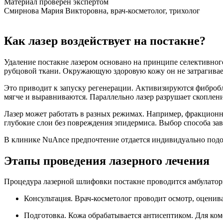
Материал проверен экспертом
Смирнова Мария Викторовна, врач-косметолог, трихолог
Как лазер воздействует на постакне?
Удаление постакне лазером основано на принципе селективног
рубцовой ткани. Окружающую здоровую кожу он не затрагивае
Это приводит к запуску регенерации. Активизируются фибробл
мягче и выравниваются. Параллельно лазер разрушает скоплен
Лазер может работать в разных режимах. Например, фракцион
глубокие слои без повреждения эпидермиса. Выбор способа зав
В клинике NuAnce предпочтение отдается индивидуально подоб
Этапы проведения лазерного лечения
Процедура лазерной шлифовки постакне проводится амбулаторн
Консультация. Врач-косметолог проводит осмотр, оценива
Подготовка. Кожа обрабатывается антисептиком. Для ком