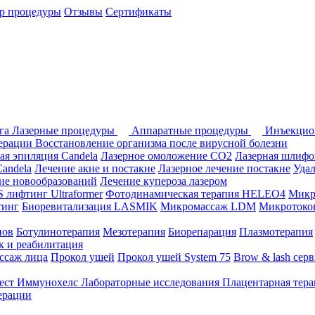
р процедуры
Отзывы
Сертификаты
ога
Лазерные процедуры
Аппаратные процедуры
Инъекцио
перации
Восстановление организма после вирусной болезни
ая эпиляция Candela
Лазерное омоложение СО2
Лазерная шлифо
andela
Лечение акне и постакне
Лазерное лечение постакне
Уда
ие новообразований
Лечение купероза лазером
лифтинг Ultraformer
Фотодинамическая терапия HELEO4
Микр
тинг
Биоревитализация LASMIK
Микромассаж LDM
Микротоков
нов
Ботулинотерапия
Мезотерапия
Биорепарация
Плазмотерапия
 и реабилитация
ссаж лица
Прокол ушей
Прокол ушей System 75
Brow & lash сер
ест Иммунохелс
Лабораторные исследования
Плацентарная тер
ерации