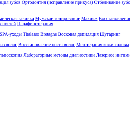
ция зубов
Ортодонтия (исправление прикуса)
Отбеливание зуб
ическая завивка
Мужское тонирование
Макияж
Восстановление
 ногтей
Парафинотерапия
SPA-уходы Thalasso Bretagne
Восковая депиляция
Шугаринг
из волос
Восстановление роста волос
Мезотерапия кожи головы
льпоскопия
Лабораторные методы диагностики
Лазерное интим