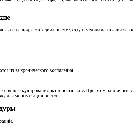
кне
ле акне не поддаются домашнему уходу и медикаментозной тера
тся из-за хронического воспаления
сле полного купирования активности акне. При этом одиночные 
вку для минимизации рисков.
едуры
заний.