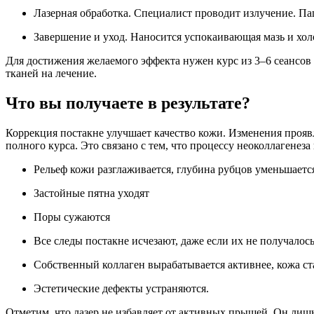
Лазерная обработка. Специалист проводит излучение. Па
Завершение и уход. Наносится успокаивающая мазь и хол
Для достижения желаемого эффекта нужен курс из 3–6 сеансов 
тканей на лечение.
Что вы получаете в результате?
Коррекция постакне улучшает качество кожи. Изменения проявл
полного курса. Это связано с тем, что процессу неоколлагенеза
Рельеф кожи разглаживается, глубина рубцов уменьшаетс
Застойные пятна уходят
Поры сужаются
Все следы постакне исчезают, даже если их не получалос
Собственный коллаген вырабатывается активнее, кожа ст
Эстетические дефекты устраняются.
Отметим, что лазер не избавляет от активных прыщей. Он лиш