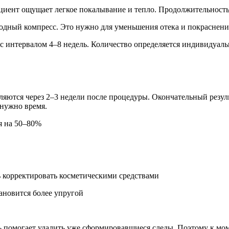
циент ощущает легкое покалывание и тепло. Продолжительность 
одный компресс. Это нужно для уменьшения отека и покраснени
с интервалом 4–8 недель. Количество определяется индивидуаль
яются через 2–3 недели после процедуры. Окончательный резуль
 нужно время.
я на 50–80%
ь корректировать косметическими средствами
ановится более упругой
ь помогает удалить уже сформировавшиеся следы. Поэтому к мо