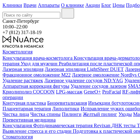
Клиники
Врачи
Аппараты
О клинике
Акции
Блог
Цены
Подбо
Санкт-Петербург
10:00–22:00
+7 (812) 317-18-19
Косметология
Консультация врача-косметолога
Консультация врача-дерматол
терапия
Уход для мужчин
Реабилитация после пластической о
Лазерная эпиляция
Лазерная эпиляция LightSheer DUET
Лазерн
Фракционное омоложение M22
Лазерное омоложение Nordlys C
Удаление растяжек
Лазерное удаление сосудов ND:YAG
Удален
Аппаратная коррекция фигуры
Удаление сосудов лазером
SMAS 
Криолиполиз COCOON
LPG-массаж
GeneO+
ProFacial
RF-лиф
операции
Контурная пластика
Биоревитализация
Инъекции ботулотокси
Плацентарная терапия
Липолитики
Исправление чужих ошибок
Чистка лица
Чистка спины
Пилинги
Желтый пилинг
Уходы
Ма
Превентивная медицина
Консультация
Фотодинамическая терапия Revixan
ДНК тесты
Т
Выявление стресса и его стадии
Подготовка к пластической оп
Стоматология