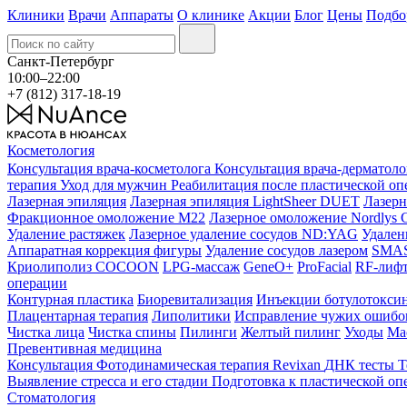
Клиники
Врачи
Аппараты
О клинике
Акции
Блог
Цены
Подбо
Санкт-Петербург
10:00–22:00
+7 (812) 317-18-19
Косметология
Консультация врача-косметолога
Консультация врача-дерматол
терапия
Уход для мужчин
Реабилитация после пластической о
Лазерная эпиляция
Лазерная эпиляция LightSheer DUET
Лазерн
Фракционное омоложение M22
Лазерное омоложение Nordlys C
Удаление растяжек
Лазерное удаление сосудов ND:YAG
Удален
Аппаратная коррекция фигуры
Удаление сосудов лазером
SMAS 
Криолиполиз COCOON
LPG-массаж
GeneO+
ProFacial
RF-лиф
операции
Контурная пластика
Биоревитализация
Инъекции ботулотокси
Плацентарная терапия
Липолитики
Исправление чужих ошибок
Чистка лица
Чистка спины
Пилинги
Желтый пилинг
Уходы
Ма
Превентивная медицина
Консультация
Фотодинамическая терапия Revixan
ДНК тесты
Т
Выявление стресса и его стадии
Подготовка к пластической оп
Стоматология