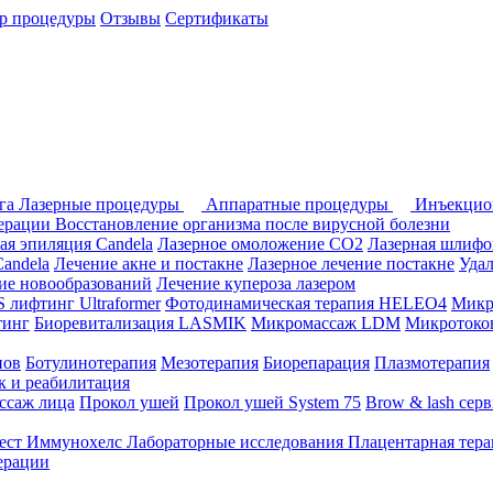
р процедуры
Отзывы
Сертификаты
ога
Лазерные процедуры
Аппаратные процедуры
Инъекцио
перации
Восстановление организма после вирусной болезни
ая эпиляция Candela
Лазерное омоложение СО2
Лазерная шлифо
andela
Лечение акне и постакне
Лазерное лечение постакне
Уда
ие новообразований
Лечение купероза лазером
лифтинг Ultraformer
Фотодинамическая терапия HELEO4
Микр
тинг
Биоревитализация LASMIK
Микромассаж LDM
Микротоков
нов
Ботулинотерапия
Мезотерапия
Биорепарация
Плазмотерапия
 и реабилитация
ссаж лица
Прокол ушей
Прокол ушей System 75
Brow & lash сер
ест Иммунохелс
Лабораторные исследования
Плацентарная тер
ерации