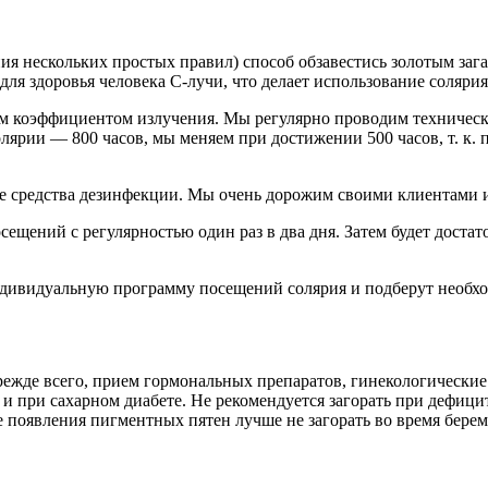
 нескольких простых правил) способ обзавестись золотым загар
для здоровья человека С-лучи, что делает использование соляри
м коэффициентом излучения. Мы регулярно проводим техническо
лярии — 800 часов, мы меняем при достижении 500 часов, т. к. 
е средства дезинфекции. Мы очень дорожим своими клиентами и
сещений с регулярностью один раз в два дня. Затем будет доста
дивидуальную программу посещений солярия и подберут необхо
режде всего, прием гормональных препаратов, гинекологические
е и при сахарном диабете. Не рекомендуется загорать при дефиц
появления пигментных пятен лучше не загорать во время берем