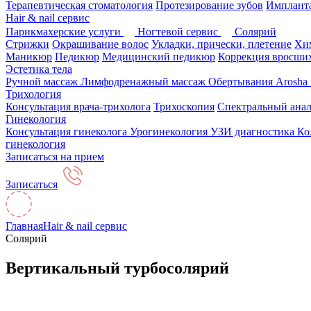
Терапевтическая стоматология
Протезирование зубов
Импланта
Hair & nail сервис
Парикмахерские услуги
Ногтевой сервис
Солярий
Стрижки
Окрашивание волос
Укладки, прически, плетение
Хим
Маникюр
Педикюр
Медицинский педикюр
Коррекция вросших
Эстетика тела
Ручной массаж
Лимфодренажный массаж
Обертывания Arosha
Трихология
Консультация врача-трихолога
Трихоскопия
Спектральный анал
Гинекология
Консультация гинеколога
Урогинекология
УЗИ диагностика
Ко
гинекология
Записаться на прием
Записаться
Главная
Hair & nail сервис
Солярий
Вертикальный турбосолярий