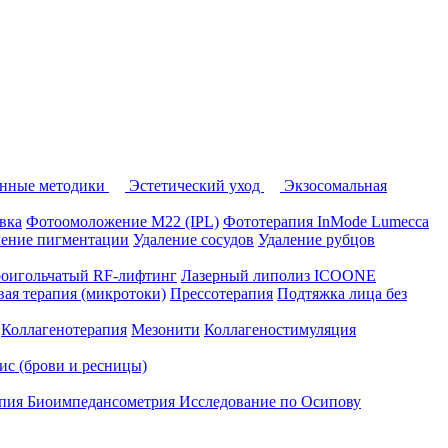
нные методики
Эстетический уход
Экзосомальная
вка
Фотоомоложение M22 (IPL)
Фототерапия InMode Lumecca
ление пигментации
Удаление сосудов
Удаление рубцов
оигольчатый RF-лифтинг
Лазерный липолиз ICOONE
ая терапия (микротоки)
Прессотерапия
Подтяжка лица без
Коллагенотерапия
Мезонити
Коллагеностимуляция
вис (брови и ресницы)
апия
Биоимпедансометрия
Исследование по Осипову