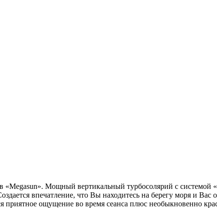
ев «Megasun». Мощный вертикальный турбосолярий с системой 
Создается впечатление, что Вы находитесь на берегу моря и Вас
ся приятное ощущение во время сеанса плюс необыкновенно крас