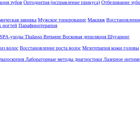
ция зубов
Ортодонтия (исправление прикуса)
Отбеливание зуб
ическая завивка
Мужское тонирование
Макияж
Восстановление
 ногтей
Парафинотерапия
SPA-уходы Thalasso Bretagne
Восковая депиляция
Шугаринг
из волос
Восстановление роста волос
Мезотерапия кожи головы
льпоскопия
Лабораторные методы диагностики
Лазерное интим