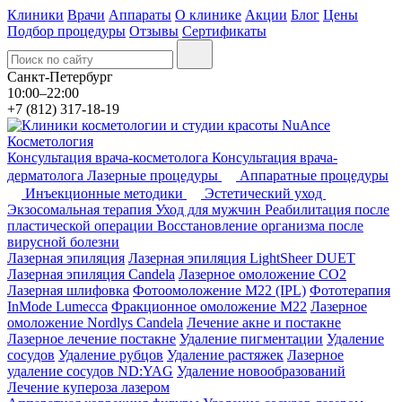
Клиники
Врачи
Аппараты
О клинике
Акции
Блог
Цены
Подбор процедуры
Отзывы
Сертификаты
Санкт-Петербург
10:00–22:00
+7 (812) 317-18-19
Косметология
Консультация врача-косметолога
Консультация врача-
дерматолога
Лазерные процедуры
Аппаратные процедуры
Инъекционные методики
Эстетический уход
Экзосомальная терапия
Уход для мужчин
Реабилитация после
пластической операции
Восстановление организма после
вирусной болезни
Лазерная эпиляция
Лазерная эпиляция LightSheer DUET
Лазерная эпиляция Candela
Лазерное омоложение СО2
Лазерная шлифовка
Фотоомоложение M22 (IPL)
Фототерапия
InMode Lumecca
Фракционное омоложение M22
Лазерное
омоложение Nordlys Candela
Лечение акне и постакне
Лазерное лечение постакне
Удаление пигментации
Удаление
сосудов
Удаление рубцов
Удаление растяжек
Лазерное
удаление сосудов ND:YAG
Удаление новообразований
Лечение купероза лазером