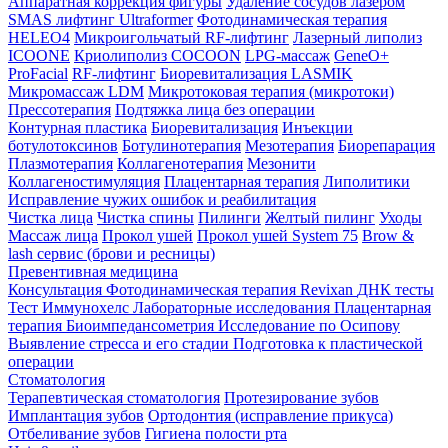
Аппаратная коррекция фигуры
Удаление сосудов лазером
SMAS лифтинг Ultraformer
Фотодинамическая терапия
HELEO4
Микроигольчатый RF-лифтинг
Лазерный липолиз
ICOONE
Криолиполиз COCOON
LPG-массаж
GeneO+
ProFacial
RF-лифтинг
Биоревитализация LASMIK
Микромассаж LDM
Микротоковая терапия (микротоки)
Прессотерапия
Подтяжка лица без операции
Контурная пластика
Биоревитализация
Инъекции
ботулотоксинов
Ботулинотерапия
Мезотерапия
Биорепарация
Плазмотерапия
Коллагенотерапия
Мезонити
Коллагеностимуляция
Плацентарная терапия
Липолитики
Исправление чужих ошибок и реабилитация
Чистка лица
Чистка спины
Пилинги
Желтый пилинг
Уходы
Массаж лица
Прокол ушей
Прокол ушей System 75
Brow &
lash сервис (брови и ресницы)
Превентивная медицина
Консультация
Фотодинамическая терапия Revixan
ДНК тесты
Тест Иммунохелс
Лабораторные исследования
Плацентарная
терапия
Биоимпедансометрия
Исследование по Осипову
Выявление стресса и его стадии
Подготовка к пластической
операции
Стоматология
Терапевтическая стоматология
Протезирование зубов
Имплантация зубов
Ортодонтия (исправление прикуса)
Отбеливание зубов
Гигиена полости рта