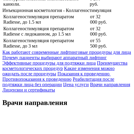
канюли.
руб.
Инъекционная косметология - Коллагеностимуляция
Коллагеностимуляция препаратом
от
32
Radiesse, до 1.5 мл
000
руб.
Коллагеностимуляция препаратом
от
32
Radiesse с лидокаином, до 1.5 мл
000
руб.
Коллагеностимуляция препаратом
от
55
Radiesse, до 3 мл
500
руб.
Как работают современные лифтинговые процедуры для лица
Почему пациенты выбирают аппаратный лифтинг
Эффективные процедуры для подтяжки лица
Преимущества
косметологических процедур
Какие изменения можно
ожидать после процедуры
Показания к проведению
Противопоказания к проведению
Реабилитация после
подтяжки лица без операции
Цена услуги
Врачи направления
Лицензии и сертификаты
Врачи направления