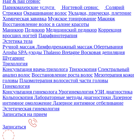
Hair & nail сервис
Парикмахерские услуги
Ногтевой сервис
Солярий
Стрижки
Окрашивание волос
Укладки, прически, плетение
Химическая завивка
Мужское тонирование
Макияж
Восстановление волос в салоне красоты
Маникюр
Педикюр
Медицинский педикюр
Коррекция
вросших ногтей
Парафинотерапия
Эстетика тела
Ручной массаж
Лимфодренажный массаж
Обертывания
Arosha
SPA-уходы Thalasso Bretagne
Восковая депиляция
Шугаринг
Трихология
Консультация врача-трихолога
Трихоскопия
Спектральный
анализ волос
Восстановление роста волос
Мезотерапия кожи
головы
Плазмотерапия волосистой части головы
Гинекология
Консультация гинеколога
Урогинекология
УЗИ диагностика
Кольпоскопия
Лабораторные методы диагностики
Лазерное
интимное омоложение
Лазерное интимное отбеливание
Эстетическая гинекология
Записаться на прием
Записаться