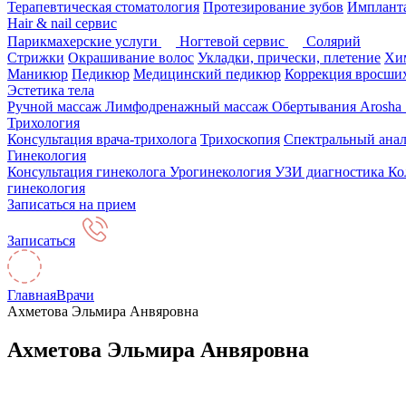
Терапевтическая стоматология
Протезирование зубов
Импланта
Hair & nail сервис
Парикмахерские услуги
Ногтевой сервис
Солярий
Стрижки
Окрашивание волос
Укладки, прически, плетение
Хим
Маникюр
Педикюр
Медицинский педикюр
Коррекция вросших
Эстетика тела
Ручной массаж
Лимфодренажный массаж
Обертывания Arosha
Трихология
Консультация врача-трихолога
Трихоскопия
Спектральный анал
Гинекология
Консультация гинеколога
Урогинекология
УЗИ диагностика
Ко
гинекология
Записаться на прием
Записаться
Главная
Врачи
Ахметова Эльмира Анвяровна
Ахметова Эльмира Анвяровна