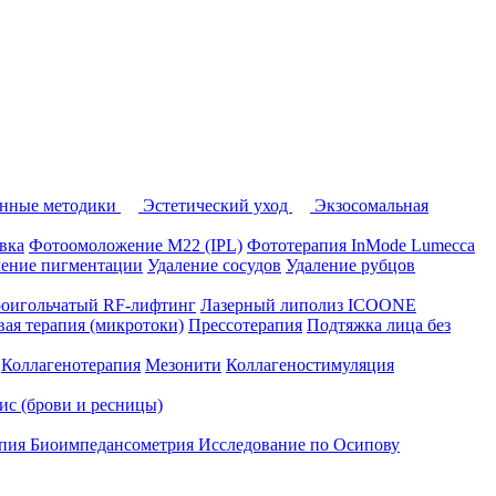
нные методики
Эстетический уход
Экзосомальная
вка
Фотоомоложение M22 (IPL)
Фототерапия InMode Lumecca
ление пигментации
Удаление сосудов
Удаление рубцов
оигольчатый RF-лифтинг
Лазерный липолиз ICOONE
ая терапия (микротоки)
Прессотерапия
Подтяжка лица без
Коллагенотерапия
Мезонити
Коллагеностимуляция
вис (брови и ресницы)
апия
Биоимпедансометрия
Исследование по Осипову