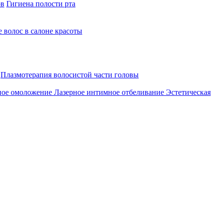
ов
Гигиена полости рта
 волос в салоне красоты
Плазмотерапия волосистой части головы
ное омоложение
Лазерное интимное отбеливание
Эстетическая