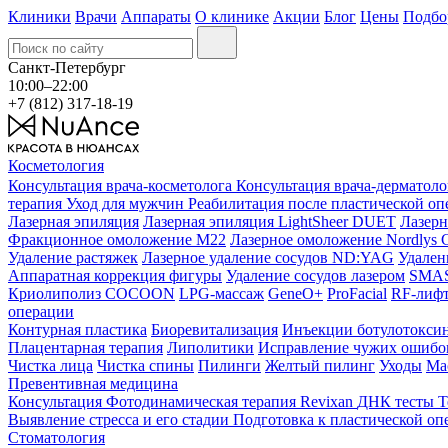
Клиники
Врачи
Аппараты
О клинике
Акции
Блог
Цены
Подбо
Санкт-Петербург
10:00–22:00
+7 (812) 317-18-19
Косметология
Консультация врача-косметолога
Консультация врача-дерматол
терапия
Уход для мужчин
Реабилитация после пластической о
Лазерная эпиляция
Лазерная эпиляция LightSheer DUET
Лазерн
Фракционное омоложение M22
Лазерное омоложение Nordlys C
Удаление растяжек
Лазерное удаление сосудов ND:YAG
Удален
Аппаратная коррекция фигуры
Удаление сосудов лазером
SMAS 
Криолиполиз COCOON
LPG-массаж
GeneO+
ProFacial
RF-лиф
операции
Контурная пластика
Биоревитализация
Инъекции ботулотокси
Плацентарная терапия
Липолитики
Исправление чужих ошибок
Чистка лица
Чистка спины
Пилинги
Желтый пилинг
Уходы
Ма
Превентивная медицина
Консультация
Фотодинамическая терапия Revixan
ДНК тесты
Т
Выявление стресса и его стадии
Подготовка к пластической оп
Стоматология