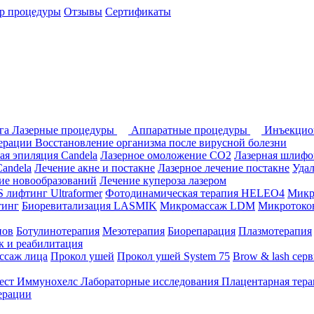
р процедуры
Отзывы
Сертификаты
ога
Лазерные процедуры
Аппаратные процедуры
Инъекцио
перации
Восстановление организма после вирусной болезни
ая эпиляция Candela
Лазерное омоложение СО2
Лазерная шлифо
andela
Лечение акне и постакне
Лазерное лечение постакне
Уда
ие новообразований
Лечение купероза лазером
лифтинг Ultraformer
Фотодинамическая терапия HELEO4
Микр
тинг
Биоревитализация LASMIK
Микромассаж LDM
Микротоков
нов
Ботулинотерапия
Мезотерапия
Биорепарация
Плазмотерапия
 и реабилитация
ссаж лица
Прокол ушей
Прокол ушей System 75
Brow & lash сер
ест Иммунохелс
Лабораторные исследования
Плацентарная тер
ерации