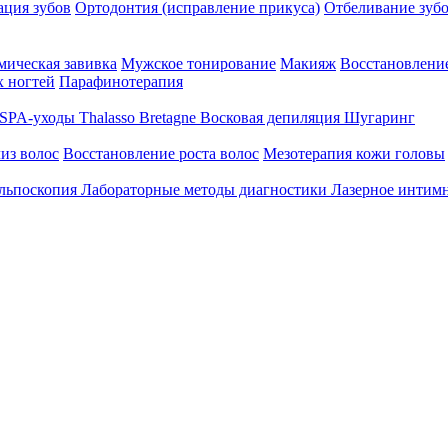
ция зубов
Ортодонтия (исправление прикуса)
Отбеливание зуб
ическая завивка
Мужское тонирование
Макияж
Восстановление
 ногтей
Парафинотерапия
SPA-уходы Thalasso Bretagne
Восковая депиляция
Шугаринг
из волос
Восстановление роста волос
Мезотерапия кожи головы
льпоскопия
Лабораторные методы диагностики
Лазерное интим