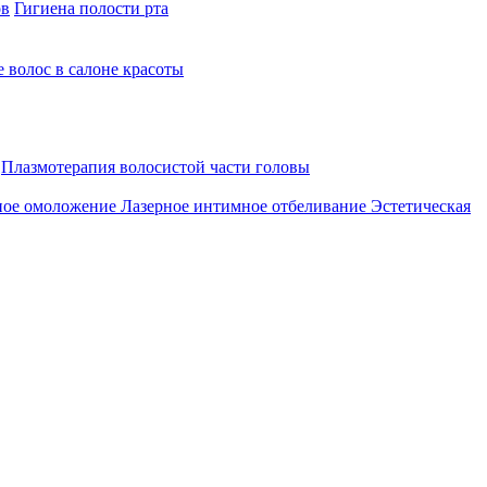
ов
Гигиена полости рта
 волос в салоне красоты
Плазмотерапия волосистой части головы
ное омоложение
Лазерное интимное отбеливание
Эстетическая