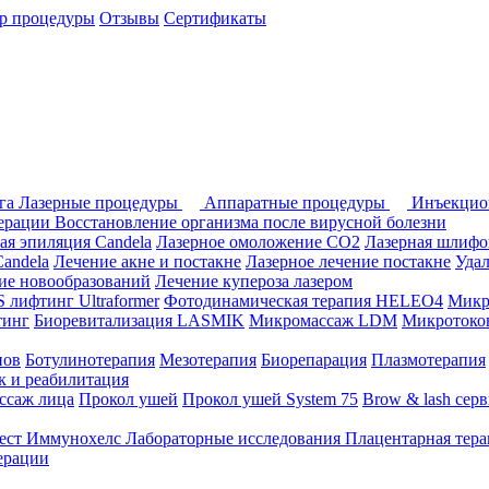
р процедуры
Отзывы
Сертификаты
ога
Лазерные процедуры
Аппаратные процедуры
Инъекцио
перации
Восстановление организма после вирусной болезни
ая эпиляция Candela
Лазерное омоложение СО2
Лазерная шлифо
andela
Лечение акне и постакне
Лазерное лечение постакне
Уда
ие новообразований
Лечение купероза лазером
лифтинг Ultraformer
Фотодинамическая терапия HELEO4
Микр
тинг
Биоревитализация LASMIK
Микромассаж LDM
Микротоков
нов
Ботулинотерапия
Мезотерапия
Биорепарация
Плазмотерапия
 и реабилитация
ссаж лица
Прокол ушей
Прокол ушей System 75
Brow & lash сер
ест Иммунохелс
Лабораторные исследования
Плацентарная тер
ерации