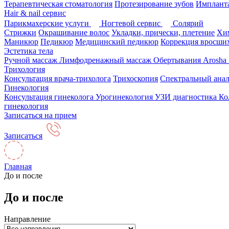
Терапевтическая стоматология
Протезирование зубов
Импланта
Hair & nail сервис
Парикмахерские услуги
Ногтевой сервис
Солярий
Стрижки
Окрашивание волос
Укладки, прически, плетение
Хим
Маникюр
Педикюр
Медицинский педикюр
Коррекция вросших
Эстетика тела
Ручной массаж
Лимфодренажный массаж
Обертывания Arosha
Трихология
Консультация врача-трихолога
Трихоскопия
Спектральный анал
Гинекология
Консультация гинеколога
Урогинекология
УЗИ диагностика
Ко
гинекология
Записаться на прием
Записаться
Главная
До и после
До и после
Направление