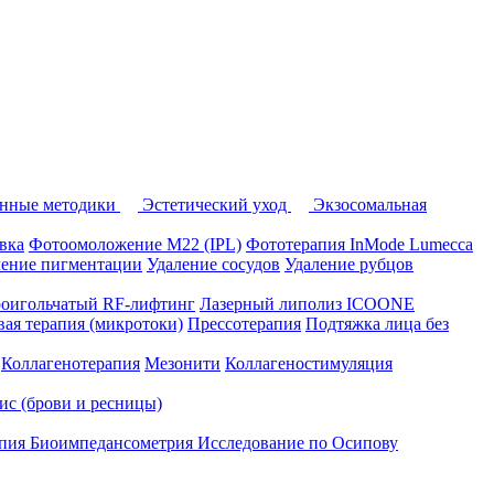
нные методики
Эстетический уход
Экзосомальная
вка
Фотоомоложение M22 (IPL)
Фототерапия InMode Lumecca
ление пигментации
Удаление сосудов
Удаление рубцов
оигольчатый RF-лифтинг
Лазерный липолиз ICOONE
ая терапия (микротоки)
Прессотерапия
Подтяжка лица без
Коллагенотерапия
Мезонити
Коллагеностимуляция
вис (брови и ресницы)
апия
Биоимпедансометрия
Исследование по Осипову