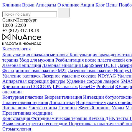
Клиники
Врачи
Аппараты
О клинике
Акции
Блог
Цены
Подбо
Санкт-Петербург
10:00–22:00
+7 (812) 317-18-19
Косметология
Консультация врача-косметолога
Консультация врача-дерматол
терапия
Уход для мужчин
Реабилитация после пластической о
Лазерная эпиляция
Лазерная эпиляция LightSheer DUET
Лазерн
Фракционное омоложение M22
Лазерное омоложение Nordlys C
Удаление растяжек
Лазерное удаление сосудов ND:YAG
Удален
Аппаратная коррекция фигуры
Удаление сосудов лазером
SMAS 
Криолиполиз COCOON
LPG-массаж
GeneO+
ProFacial
RF-лиф
операции
Контурная пластика
Биоревитализация
Инъекции ботулотокси
Плацентарная терапия
Липолитики
Исправление чужих ошибок
Чистка лица
Чистка спины
Пилинги
Желтый пилинг
Уходы
Ма
Превентивная медицина
Консультация
Фотодинамическая терапия Revixan
ДНК тесты
Т
Выявление стресса и его стадии
Подготовка к пластической оп
Стоматология