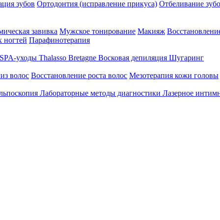
ция зубов
Ортодонтия (исправление прикуса)
Отбеливание зуб
ическая завивка
Мужское тонирование
Макияж
Восстановление
 ногтей
Парафинотерапия
SPA-уходы Thalasso Bretagne
Восковая депиляция
Шугаринг
из волос
Восстановление роста волос
Мезотерапия кожи головы
льпоскопия
Лабораторные методы диагностики
Лазерное интим