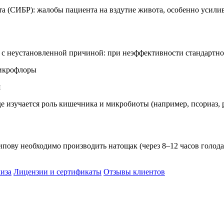
та (СИБР): жалобы пациента на вздутие живота, особенно усил
с неустановленной причиной: при неэффективности стандартной
микрофлоры
я
 изучается роль кишечника и микробиоты (например, псориаз, 
ву необходимо производить натощак (через 8–12 часов голода
лиза
Лицензии и сертификаты
Отзывы клиентов