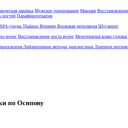
ическая завивка
Мужское тонирование
Макияж
Восстановление
 ногтей
Парафинотерапия
SPA-уходы Thalasso Bretagne
Восковая депиляция
Шугаринг
из волос
Восстановление роста волос
Мезотерапия кожи головы
льпоскопия
Лабораторные методы диагностики
Лазерное интим
ки по Осипову