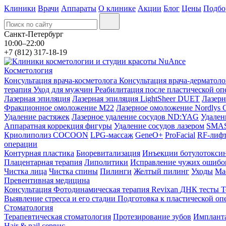
Клиники
Врачи
Аппараты
О клинике
Акции
Блог
Цены
Подбо
Санкт-Петербург
10:00–22:00
+7 (812) 317-18-19
Косметология
Консультация врача-косметолога
Консультация врача-дерматол
терапия
Уход для мужчин
Реабилитация после пластической о
Лазерная эпиляция
Лазерная эпиляция LightSheer DUET
Лазерн
Фракционное омоложение M22
Лазерное омоложение Nordlys C
Удаление растяжек
Лазерное удаление сосудов ND:YAG
Удален
Аппаратная коррекция фигуры
Удаление сосудов лазером
SMAS 
Криолиполиз COCOON
LPG-массаж
GeneO+
ProFacial
RF-лиф
операции
Контурная пластика
Биоревитализация
Инъекции ботулотокси
Плацентарная терапия
Липолитики
Исправление чужих ошибок
Чистка лица
Чистка спины
Пилинги
Желтый пилинг
Уходы
Ма
Превентивная медицина
Консультация
Фотодинамическая терапия Revixan
ДНК тесты
Т
Выявление стресса и его стадии
Подготовка к пластической оп
Стоматология
Терапевтическая стоматология
Протезирование зубов
Импланта
Hair & nail сервис