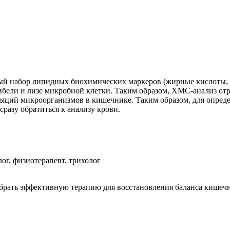
ый набор липидных биохимических маркеров (жирные кислоты, 
ибели и лизе микробной клетки. Таким образом, ХМС-анализ отр
яций микроорганизмов в кишечнике. Таким образом, для опреде
азу обратиться к анализу крови.
ог, физиотерапевт, трихолог
добрать эффективную терапию для восстановления баланса кише