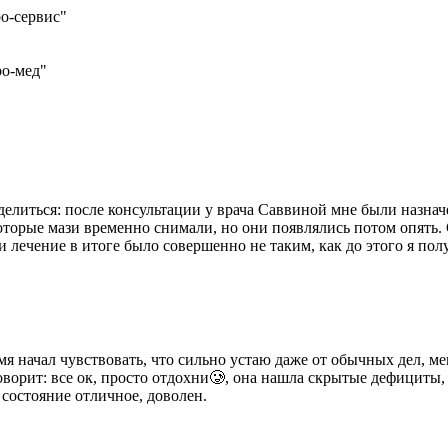
о-сервис"
ро-мед"
елиться: после консультации у врача Саввиной мне были назначе
екоторые мази временно снимали, но они появлялись потом опять.
 и лечение в итоге было совершенно не таким, как до этого я пол
емя начал чувствовать, что сильно устаю даже от обычных дел, м
ворит: все ок, просто отдохни🥲, она нашла скрытые дефициты
 состояние отличное, доволен.