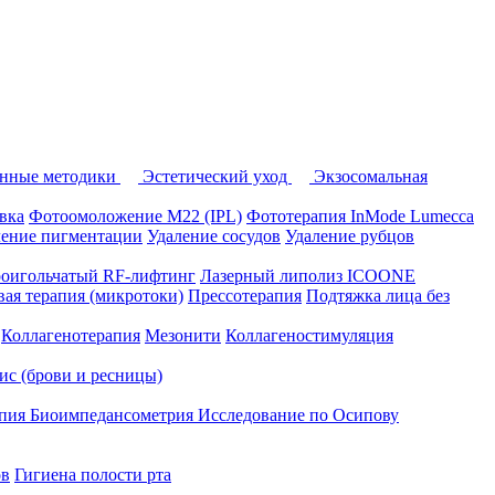
нные методики
Эстетический уход
Экзосомальная
вка
Фотоомоложение M22 (IPL)
Фототерапия InMode Lumecca
ление пигментации
Удаление сосудов
Удаление рубцов
оигольчатый RF-лифтинг
Лазерный липолиз ICOONE
ая терапия (микротоки)
Прессотерапия
Подтяжка лица без
Коллагенотерапия
Мезонити
Коллагеностимуляция
вис (брови и ресницы)
апия
Биоимпедансометрия
Исследование по Осипову
ов
Гигиена полости рта