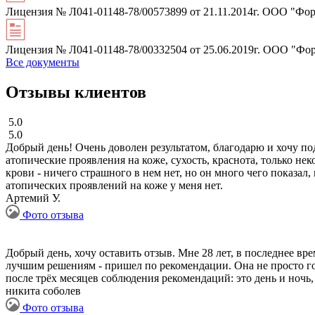
Лицензия № Л041-01148-78/00573899 от 21.11.2014г. ООО "Фор
Лицензия № Л041-01148-78/00332504 от 25.06.2019г. ООО "Фо
Все документы
Отзывы клиентов
5.0
5.0
Добрый день! Очень доволен результатом, благодарю и хочу под
атопические проявления на коже, сухость, краснота, только н
крови - ничего страшного в нем нет, но он много чего показал,
атопических проявлений на коже у меня нет.
Артемий У.
Фото отзыва
Добрый день, хочу оставить отзыв. Мне 28 лет, в последнее вр
лучшим решениям - пришел по рекомендации. Она не просто го
после трёх месяцев соблюдения рекомендаций: это день и ночь,
никита соболев
Фото отзыва