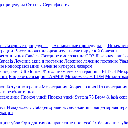
р процедуры
Отзывы
Сертификаты
ога
Лазерные процедуры
Аппаратные процедуры
Инъекцио
перации
Восстановление организма после вирусной болезни
ая эпиляция Candela
Лазерное омоложение СО2
Лазерная шлифо
andela
Лечение акне и постакне
Лазерное лечение постакне
Уда
ие новообразований
Лечение купероза лазером
лифтинг Ultraformer
Фотодинамическая терапия HELEO4
Микр
тинг
Биоревитализация LASMIK
Микромассаж LDM
Микротоков
нов
Ботулинотерапия
Мезотерапия
Биорепарация
Плазмотерапия
 и реабилитация
ссаж лица
Прокол ушей
Прокол ушей System 75
Brow & lash сер
ест Иммунохелс
Лабораторные исследования
Плацентарная тер
ерации
ция зубов
Ортодонтия (исправление прикуса)
Отбеливание зуб