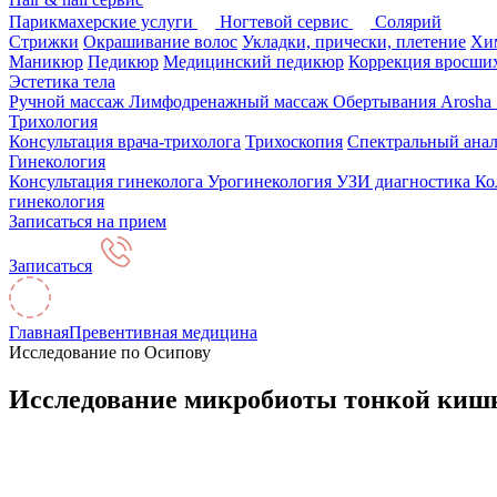
Парикмахерские услуги
Ногтевой сервис
Солярий
Стрижки
Окрашивание волос
Укладки, прически, плетение
Хим
Маникюр
Педикюр
Медицинский педикюр
Коррекция вросших
Эстетика тела
Ручной массаж
Лимфодренажный массаж
Обертывания Arosha
Трихология
Консультация врача-трихолога
Трихоскопия
Спектральный анал
Гинекология
Консультация гинеколога
Урогинекология
УЗИ диагностика
Ко
гинекология
Записаться на прием
Записаться
Главная
Превентивная медицина
Исследование по Осипову
Исследование микробиоты тонкой киш