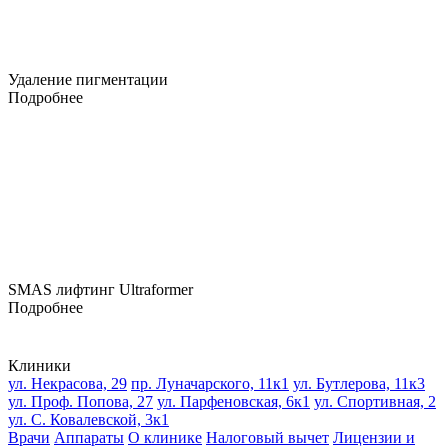
Удаление пигментации
Подробнее
SMAS лифтинг Ultraformer
Подробнее
Клиники
ул. Некрасова, 29
пр. Луначарского, 11к1
ул. Бутлерова, 11к3
ул. Проф. Попова, 27
ул. Парфеновская, 6к1
ул. Спортивная, 2
ул. С. Ковалевской, 3к1
Врачи
Аппараты
О клинике
Налоговый вычет
Лицензии и