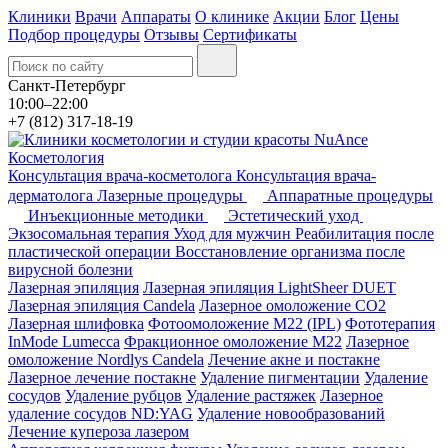
Клиники
Врачи
Аппараты
О клинике
Акции
Блог
Цены
Подбор процедуры
Отзывы
Сертификаты
Санкт-Петербург
10:00–22:00
+7 (812) 317-18-19
Косметология
Консультация врача-косметолога
Консультация врача-
дерматолога
Лазерные процедуры
Аппаратные процедуры
Инъекционные методики
Эстетический уход
Экзосомальная терапия
Уход для мужчин
Реабилитация после
пластической операции
Восстановление организма после
вирусной болезни
Лазерная эпиляция
Лазерная эпиляция LightSheer DUET
Лазерная эпиляция Candela
Лазерное омоложение СО2
Лазерная шлифовка
Фотоомоложение M22 (IPL)
Фототерапия
InMode Lumecca
Фракционное омоложение M22
Лазерное
омоложение Nordlys Candela
Лечение акне и постакне
Лазерное лечение постакне
Удаление пигментации
Удаление
сосудов
Удаление рубцов
Удаление растяжек
Лазерное
удаление сосудов ND:YAG
Удаление новообразований
Лечение купероза лазером