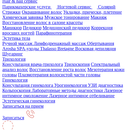
Hair & nail сервис
Парикмахерские услуги
Ногтевой сервис
Солярий
Стрижки
Окрашивание волос
Укладки, прически, плетение
Химическая завивка
Мужское тонирование
Макияж
Восстановление волос в салоне красоты
Маникюр
Педикюр
Медицинский педикюр
Коррекция
вросших ногтей
Парафинотерапия
Эстетика тела
Ручной массаж
Лимфодренажный массаж
Обертывания
Arosha
SPA-уходы Thalasso Bretagne
Восковая депиляция
Шугаринг
Трихология
Консультация врача-трихолога
Трихоскопия
Спектральный
анализ волос
Восстановление роста волос
Мезотерапия кожи
головы
Плазмотерапия волосистой части головы
Гинекология
Консультация гинеколога
Урогинекология
УЗИ диагностика
Кольпоскопия
Лабораторные методы диагностики
Лазерное
интимное омоложение
Лазерное интимное отбеливание
Эстетическая гинекология
Записаться на прием
Записаться