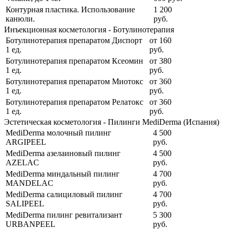
Контурная пластика. Использование
1 200
канюли.
руб.
Инъекционная косметология - Ботулинотерапия
Ботулинотерапия препаратом Диспорт
от
160
1 ед.
руб.
Ботулинотерапия препаратом Ксеомин
от
380
1 ед.
руб.
Ботулинотерапия препаратом Миотокс
от
360
1 ед.
руб.
Ботулинотерапия препаратом Релатокс
от
360
1 ед.
руб.
Эстетическая косметология - Пилинги MediDerma (Испания)
MediDerma молочный пилинг
4 500
ARGIPEEL
руб.
MediDerma азелаиновый пилинг
4 500
AZELAC
руб.
MediDerma миндальный пилинг
4 700
MANDELAC
руб.
MediDerma салициловый пилинг
4 700
SALIPEEL
руб.
MediDerma пилинг ревитализант
5 300
URBANPEEL
руб.