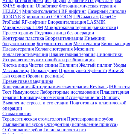
Аппаратная коррекция фигуры
Удаление сосудов лазером
SMAS лифтинг Ultraformer
Фотодинамическая терапия
HELEO4
Микроигольчатый RF-лифтинг
Лазерный липолиз
ICOONE
Криолиполиз COCOON
LPG-массаж
GeneO+
ProFacial
RF-лифтинг
Биоревитализация LASMIK
Микромассаж LDM
Микротоковая терапия (микротоки)
Прессотерапия
Подтяжка лица без операции
Контурная пластика
Биоревитализация
Инъекции
ботулотоксинов
Ботулинотерапия
Мезотерапия
Биорепарация
Плазмотерапия
Коллагенотерапия
Мезонити
Коллагеностимуляция
Плацентарная терапия
Липолитики
Исправление чужих ошибок и реабилитация
Чистка лица
Чистка спины
Пилинги
Желтый пилинг
Уходы
Массаж лица
Прокол ушей
Прокол ушей System 75
Brow &
lash сервис (брови и ресницы)
Превентивная медицина
Консультация
Фотодинамическая терапия Revixan
ДНК тесты
Тест Иммунохелс
Лабораторные исследования
Плацентарная
терапия
Биоимпедансометрия
Исследование по Осипову
Выявление стресса и его стадии
Подготовка к пластической
операции
Стоматология
Терапевтическая стоматология
Протезирование зубов
Имплантация зубов
Ортодонтия (исправление прикуса)
Отбеливание зубов
Гигиена полости рта