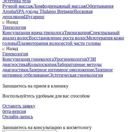
Эстетика тела
Ручной массаж
Лимфодренажный массаж
Обертывания
Arosha
SPA-уходы Thalasso Bretagne
Восковая
депиляция
Шугаринг
Назад
Трихология
Консультация врача-трихолога
Трихоскопия
Спектральный
анализ волос
Восстановление роста волос
Мезотерапия кожи
головы
Плазмотерапия волосистой части головы
Назад
Гинекология
Консультация гинеколога
Урогинекология
УЗИ
диагностика
Кольпоскопия
Лабораторные методы
диагностики
Лазерное интимное омоложение
Лазерное
интимное отбеливание
Эстетическая гинекология
Запишитесь на прием в клинику
Воспользуйтесь удобным для вас способом
Оставить заявку
бета-версия
Онлайн-запись
Запишитесь на консультацию к косметологу