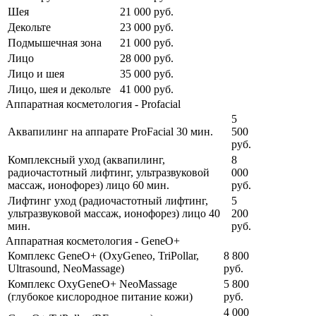
Шея
21 000
руб.
Декольте
23 000
руб.
Подмышечная зона
21 000
руб.
Лицо
28 000
руб.
Лицо и шея
35 000
руб.
Лицо, шея и декольте
41 000
руб.
Аппаратная косметология - Profacial
5
Аквапилинг на аппарате ProFacial 30 мин.
500
руб.
Комплексный уход (аквапилинг,
8
радиочастотный лифтинг, ультразвуковой
000
массаж, ионофорез) лицо 60 мин.
руб.
Лифтинг уход (радиочастотный лифтинг,
5
ультразвуковой массаж, ионофорез) лицо 40
200
мин.
руб.
Аппаратная косметология - GeneO+
Комплекс GeneO+ (OxyGeneo, TriPollar,
8 800
Ultrasound, NeoMassage)
руб.
Комплекс ОxyGeneO+ NeoMassage
5 800
(глубокое кислородное питание кожи)
руб.
4 000