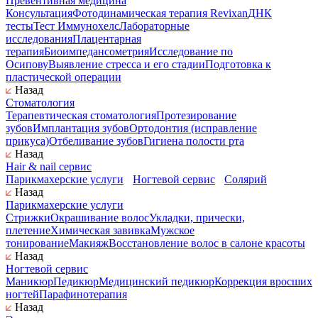
Превентивная медицина
Консультация
Фотодинамическая терапия Revixan
ДНК
тесты
Тест Иммунохелс
Лабораторные
исследования
Плацентарная
терапия
Биоимпедансометрия
Исследование по
Осипову
Выявление стресса и его стадии
Подготовка к
пластической операции
Назад
Стоматология
Терапевтическая стоматология
Протезирование
зубов
Имплантация зубов
Ортодонтия (исправление
прикуса)
Отбеливание зубов
Гигиена полости рта
Назад
Hair & nail сервис
Парикмахерские услуги
Ногтевой сервис
Солярий
Назад
Парикмахерские услуги
Стрижки
Окрашивание волос
Укладки, прически,
плетение
Химическая завивка
Мужское
тонирование
Макияж
Восстановление волос в салоне красоты
Назад
Ногтевой сервис
Маникюр
Педикюр
Медицинский педикюр
Коррекция вросших
ногтей
Парафинотерапия
Назад