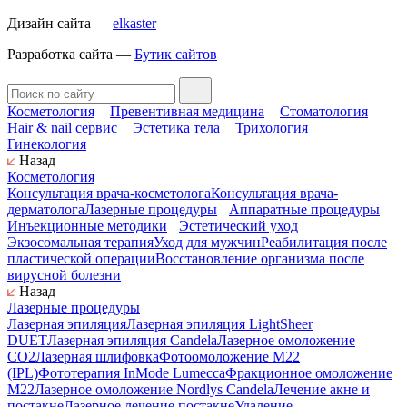
Дизайн сайта —
elkaster
Разработка сайта —
Бутик сайтов
Косметология
Превентивная медицина
Стоматология
Hair & nail сервис
Эстетика тела
Трихология
Гинекология
Назад
Косметология
Консультация врача-косметолога
Консультация врача-
дерматолога
Лазерные процедуры
Аппаратные процедуры
Инъекционные методики
Эстетический уход
Экзосомальная терапия
Уход для мужчин
Реабилитация после
пластической операции
Восстановление организма после
вирусной болезни
Назад
Лазерные процедуры
Лазерная эпиляция
Лазерная эпиляция LightSheer
DUET
Лазерная эпиляция Candela
Лазерное омоложение
СО2
Лазерная шлифовка
Фотоомоложение M22
(IPL)
Фототерапия InMode Lumecca
Фракционное омоложение
M22
Лазерное омоложение Nordlys Candela
Лечение акне и
постакне
Лазерное лечение постакне
Удаление