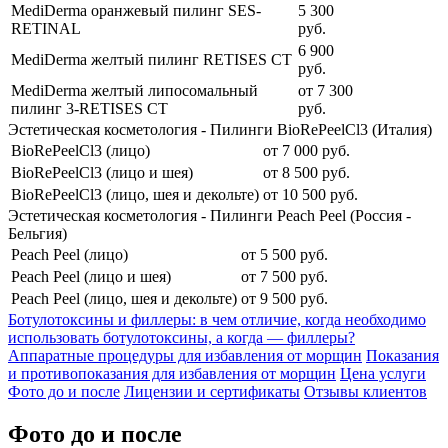
MediDerma оранжевый пилинг SES-
5 300
RETINAL
руб.
6 900
MediDerma желтый пилинг RETISES CT
руб.
MediDerma желтый липосомальный
от
7 300
пилинг 3-RETISES CT
руб.
Эстетическая косметология - Пилинги BioRePeelCl3 (Италия)
BioRePeelCl3 (лицо)
от
7 000
руб.
BioRePeelCl3 (лицо и шея)
от
8 500
руб.
BioRePeelCl3 (лицо, шея и декольте)
от
10 500
руб.
Эстетическая косметология - Пилинги Peach Peel (Россия -
Бельгия)
Peach Peel (лицо)
от
5 500
руб.
Peach Peel (лицо и шея)
от
7 500
руб.
Peach Peel (лицо, шея и декольте)
от
9 500
руб.
Ботулотоксины и филлеры: в чем отличие, когда необходимо
использовать ботулотоксины, а когда — филлеры?
Аппаратные процедуры для избавления от морщин
Показания
и противопоказания для избавления от морщин
Цена услуги
Фото до и после
Лицензии и сертификаты
Отзывы клиентов
Фото до и после