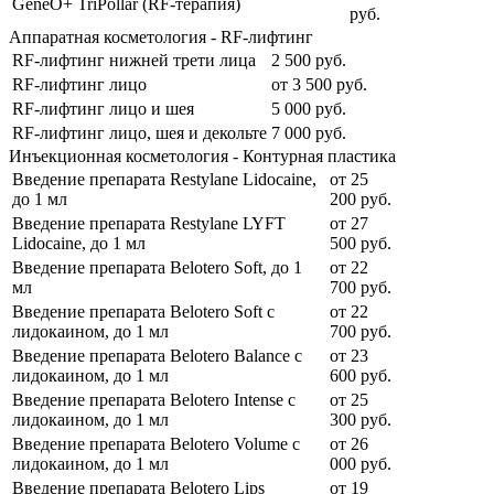
GeneO+ TriPollar (RF-терапия)
руб.
Аппаратная косметология - RF-лифтинг
RF-лифтинг нижней трети лица
2 500
руб.
RF-лифтинг лицо
от
3 500
руб.
RF-лифтинг лицо и шея
5 000
руб.
RF-лифтинг лицо, шея и декольте
7 000
руб.
Инъекционная косметология - Контурная пластика
Введение препарата Restylane Lidocaine,
от
25
до 1 мл
200
руб.
Введение препарата Restylane LYFT
от
27
Lidocaine, до 1 мл
500
руб.
Введение препарата Belotero Soft, до 1
от
22
мл
700
руб.
Введение препарата Belotero Soft с
от
22
лидокаином, до 1 мл
700
руб.
Введение препарата Belotero Balance с
от
23
лидокаином, до 1 мл
600
руб.
Введение препарата Belotero Intense с
от
25
лидокаином, до 1 мл
300
руб.
Введение препарата Belotero Volume с
от
26
лидокаином, до 1 мл
000
руб.
Введение препарата Belotero Lips
от
19