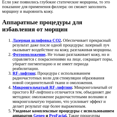
Если уже появились глубокие статические морщины, то это
показание для применения филлера: он сможет заполнить
морщину и выровнить кожу.
Аппаратные процедуры для
избавления от морщин
Лазерная шлифовка CO2
.
Обеспечивает прекрасный
результат даже после одной процедуры: лазерный луч
оказывает воздействие на кожу, разглаживая морщины.
Фотоомоложение
.
Не только разглаживает кожу, но и
справляется с покраснениями на лице, сокращает поры,
убирает пигментацию и не имеет периода
реабилитации.
RF-лифтинг
.
Процедура с использованием
радиочастотных волн для стимуляции образования
новой соединительной ткани и омоложения.
Микроигольчатый RF-лифтинг
.
Микроигольчатый от
простого RF-лифтинга отличается тем, объединяет две
методики: омоложение радиочастотными волнами и
микроигольчатую терапию, что усиливает эффект и
делает результат еще более выраженным.
Уходовые комплексные процедуры с использованием
аппаратов
Geneo
и
ProFacial
.
Такие процедуры