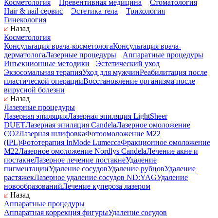
Косметология
Превентивная медицина
Стоматология
Hair & nail сервис
Эстетика тела
Трихология
Гинекология
Назад
Косметология
Консультация врача-косметолога
Консультация врача-
дерматолога
Лазерные процедуры
Аппаратные процедуры
Инъекционные методики
Эстетический уход
Экзосомальная терапия
Уход для мужчин
Реабилитация после
пластической операции
Восстановление организма после
вирусной болезни
Назад
Лазерные процедуры
Лазерная эпиляция
Лазерная эпиляция LightSheer
DUET
Лазерная эпиляция Candela
Лазерное омоложение
СО2
Лазерная шлифовка
Фотоомоложение M22
(IPL)
Фототерапия InMode Lumecca
Фракционное омоложение
M22
Лазерное омоложение Nordlys Candela
Лечение акне и
постакне
Лазерное лечение постакне
Удаление
пигментации
Удаление сосудов
Удаление рубцов
Удаление
растяжек
Лазерное удаление сосудов ND:YAG
Удаление
новообразований
Лечение купероза лазером
Назад
Аппаратные процедуры
Аппаратная коррекция фигуры
Удаление сосудов