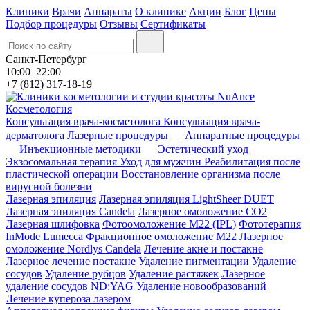
Клиники
Врачи
Аппараты
О клинике
Акции
Блог
Цены
Подбор процедуры
Отзывы
Сертификаты
Санкт-Петербург
10:00–22:00
+7 (812) 317-18-19
Косметология
Консультация врача-косметолога
Консультация врача-
дерматолога
Лазерные процедуры
Аппаратные процедуры
Инъекционные методики
Эстетический уход
Экзосомальная терапия
Уход для мужчин
Реабилитация после
пластической операции
Восстановление организма после
вирусной болезни
Лазерная эпиляция
Лазерная эпиляция LightSheer DUET
Лазерная эпиляция Candela
Лазерное омоложение СО2
Лазерная шлифовка
Фотоомоложение M22 (IPL)
Фототерапия
InMode Lumecca
Фракционное омоложение M22
Лазерное
омоложение Nordlys Candela
Лечение акне и постакне
Лазерное лечение постакне
Удаление пигментации
Удаление
сосудов
Удаление рубцов
Удаление растяжек
Лазерное
удаление сосудов ND:YAG
Удаление новообразований
Лечение купероза лазером