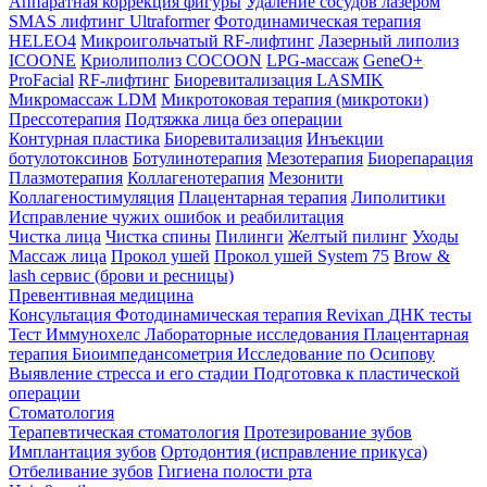
Аппаратная коррекция фигуры
Удаление сосудов лазером
SMAS лифтинг Ultraformer
Фотодинамическая терапия
HELEO4
Микроигольчатый RF-лифтинг
Лазерный липолиз
ICOONE
Криолиполиз COCOON
LPG-массаж
GeneO+
ProFacial
RF-лифтинг
Биоревитализация LASMIK
Микромассаж LDM
Микротоковая терапия (микротоки)
Прессотерапия
Подтяжка лица без операции
Контурная пластика
Биоревитализация
Инъекции
ботулотоксинов
Ботулинотерапия
Мезотерапия
Биорепарация
Плазмотерапия
Коллагенотерапия
Мезонити
Коллагеностимуляция
Плацентарная терапия
Липолитики
Исправление чужих ошибок и реабилитация
Чистка лица
Чистка спины
Пилинги
Желтый пилинг
Уходы
Массаж лица
Прокол ушей
Прокол ушей System 75
Brow &
lash сервис (брови и ресницы)
Превентивная медицина
Консультация
Фотодинамическая терапия Revixan
ДНК тесты
Тест Иммунохелс
Лабораторные исследования
Плацентарная
терапия
Биоимпедансометрия
Исследование по Осипову
Выявление стресса и его стадии
Подготовка к пластической
операции
Стоматология
Терапевтическая стоматология
Протезирование зубов
Имплантация зубов
Ортодонтия (исправление прикуса)
Отбеливание зубов
Гигиена полости рта