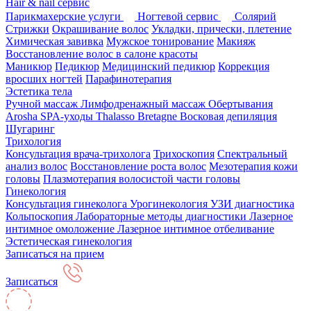
Hair & nail сервис
Парикмахерские услуги
Ногтевой сервис
Солярий
Стрижки
Окрашивание волос
Укладки, прически, плетение
Химическая завивка
Мужское тонирование
Макияж
Восстановление волос в салоне красоты
Маникюр
Педикюр
Медицинский педикюр
Коррекция
вросших ногтей
Парафинотерапия
Эстетика тела
Ручной массаж
Лимфодренажный массаж
Обертывания
Arosha
SPA-уходы Thalasso Bretagne
Восковая депиляция
Шугаринг
Трихология
Консультация врача-трихолога
Трихоскопия
Спектральный
анализ волос
Восстановление роста волос
Мезотерапия кожи
головы
Плазмотерапия волосистой части головы
Гинекология
Консультация гинеколога
Урогинекология
УЗИ диагностика
Кольпоскопия
Лабораторные методы диагностики
Лазерное
интимное омоложение
Лазерное интимное отбеливание
Эстетическая гинекология
Записаться на прием
Записаться