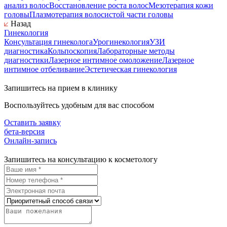
анализ волос
Восстановление роста волос
Мезотерапия кожи
головы
Плазмотерапия волосистой части головы
Назад
Гинекология
Консультация гинеколога
Урогинекология
УЗИ
диагностика
Кольпоскопия
Лабораторные методы
диагностики
Лазерное интимное омоложение
Лазерное
интимное отбеливание
Эстетическая гинекология
Запишитесь на прием в клинику
Воспользуйтесь удобным для вас способом
Оставить заявку
бета-версия
Онлайн-запись
Запишитесь на консультацию к косметологу