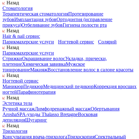
Назад
Стоматология
Терапевтическая стоматология
Протезирование
зубов
Имплантация зубов
Ортодонтия (исправление
прикуса)
Отбеливание зубов
Гигиена полости рта
Назад
Hair & nail сервис
Парикмахерские услуги
Ногтевой сервис
Солярий
Назад
Парикмахерские услуги
Стрижки
Окрашивание волос
Укладки, прически,
плетение
Химическая завивка
Мужское
тонирование
Макияж
Восстановление волос в салоне красоты
Назад
Ногтевой сервис
Маникюр
Педикюр
Медицинский педикюр
Коррекция вросших
ногтей
Парафинотерапия
Назад
Эстетика тела
Ручной массаж
Лимфодренажный массаж
Обертывания
Arosha
SPA-уходы Thalasso Bretagne
Восковая
депиляция
Шугаринг
Назад
Трихология
Консультация врача-трихолога
Трихоскопия
Спектральный