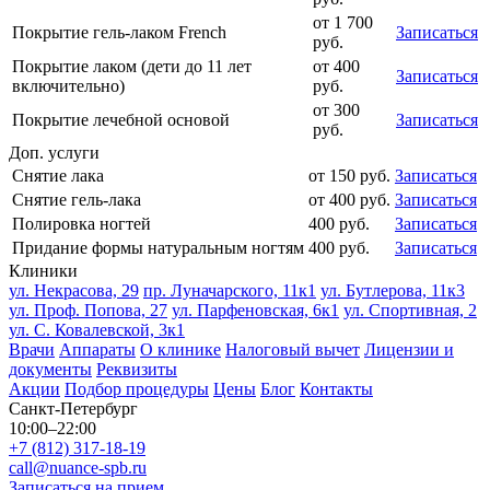
от
1 700
Покрытие гель-лаком French
Записаться
руб.
Покрытие лаком (дети до 11 лет
от
400
Записаться
включительно)
руб.
от
300
Покрытие лечебной основой
Записаться
руб.
Доп. услуги
Снятие лака
от
150
руб.
Записаться
Снятие гель-лака
от
400
руб.
Записаться
Полировка ногтей
400
руб.
Записаться
Придание формы натуральным ногтям
400
руб.
Записаться
Клиники
ул. Некрасова, 29
пр. Луначарского, 11к1
ул. Бутлерова, 11к3
ул. Проф. Попова, 27
ул. Парфеновская, 6к1
ул. Спортивная, 2
ул. С. Ковалевской, 3к1
Врачи
Аппараты
О клинике
Налоговый вычет
Лицензии и
документы
Реквизиты
Акции
Подбор процедуры
Цены
Блог
Контакты
Санкт-Петербург
10:00–22:00
+7 (812) 317-18-19
call@nuance-spb.ru
Записаться на прием