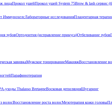
ж лица
Прокол ушей
Прокол ушей System 75
Brow & lash сервис (
ст Иммунохелс
Лабораторные исследования
Плацентарная терапи
ия зубов
Ортодонтия (исправление прикуса)
Отбеливание зубов
ческая завивка
Мужское тонирование
Макияж
Восстановление во
ногтей
Парафинотерапия
PA-уходы Thalasso Bretagne
Восковая депиляция
Шугаринг
з волос
Восстановление роста волос
Мезотерапия кожи головы
Пл