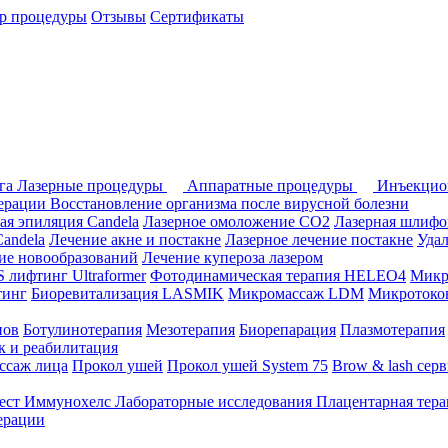
р процедуры
Отзывы
Сертификаты
ога
Лазерные процедуры
Аппаратные процедуры
Инъекцио
перации
Восстановление организма после вирусной болезни
ая эпиляция Candela
Лазерное омоложение СО2
Лазерная шлифо
andela
Лечение акне и постакне
Лазерное лечение постакне
Уда
ие новообразований
Лечение купероза лазером
лифтинг Ultraformer
Фотодинамическая терапия HELEO4
Микр
тинг
Биоревитализация LASMIK
Микромассаж LDM
Микротоков
нов
Ботулинотерапия
Мезотерапия
Биорепарация
Плазмотерапия
 и реабилитация
ссаж лица
Прокол ушей
Прокол ушей System 75
Brow & lash сер
ест Иммунохелс
Лабораторные исследования
Плацентарная тер
ерации