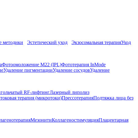
 методики
Эстетический уход
Экзосомальная терапия
Уход
а
Фотоомоложение M22 (IPL)
Фототерапия InMode
не
Удаление пигментации
Удаление сосудов
Удаление
гольчатый RF-лифтинг
Лазерный липолиз
токовая терапия (микротоки)
Прессотерапия
Подтяжка лица без
лагенотерапия
Мезонити
Коллагеностимуляция
Плацентарная