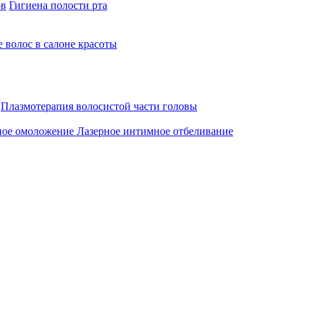
ов
Гигиена полости рта
 волос в салоне красоты
Плазмотерапия волосистой части головы
ное омоложение
Лазерное интимное отбеливание