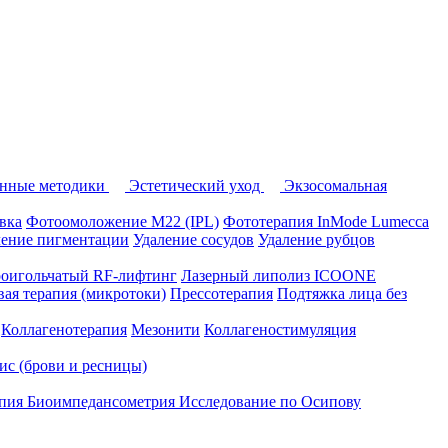
нные методики
Эстетический уход
Экзосомальная
вка
Фотоомоложение M22 (IPL)
Фототерапия InMode Lumecca
ление пигментации
Удаление сосудов
Удаление рубцов
оигольчатый RF-лифтинг
Лазерный липолиз ICOONE
ая терапия (микротоки)
Прессотерапия
Подтяжка лица без
Коллагенотерапия
Мезонити
Коллагеностимуляция
вис (брови и ресницы)
апия
Биоимпедансометрия
Исследование по Осипову