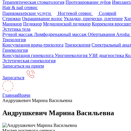
Терапевтическая стоматология
Протезирование зубов
Импланта
Hair & nail сервис
Парикмахерские услуги
Ногтевой сервис
Солярий
Стрижки
Окрашивание волос
Укладки, прически, плетение
Хим
Маникюр
Педикюр
Медицинский педикюр
Коррекция вросших
Эстетика тела
Ручной массаж
Лимфодренажный массаж
Обертывания Arosha
Трихология
Консультация врача-трихолога
Трихоскопия
Спектральный анал
Гинекология
Консультация гинеколога
Урогинекология
УЗИ диагностика
Ко
Эстетическая гинекология
Записаться на прием
Записаться
Главная
Врачи
Андрушкевич Марина Васильевна
Андрушкевич Марина Васильевна
Мастер ногтевого сервиса