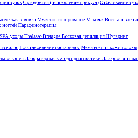
ция зубов
Ортодонтия (исправление прикуса)
Отбеливание зуб
ическая завивка
Мужское тонирование
Макияж
Восстановление
 ногтей
Парафинотерапия
SPA-уходы Thalasso Bretagne
Восковая депиляция
Шугаринг
из волос
Восстановление роста волос
Мезотерапия кожи головы
льпоскопия
Лабораторные методы диагностики
Лазерное интим