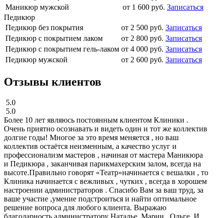
Маникюр мужской
от
1 600
руб.
Записаться
Педикюр
Педикюр без покрытия
от
2 500
руб.
Записаться
Педикюр с покрытием лаком
от
2 800
руб.
Записаться
Педикюр с покрытием гель-лаком
от
4 000
руб.
Записаться
Педикюр мужской
от
2 600
руб.
Записаться
Отзывы клиентов
5.0
5.0
Более 10 лет являюсь постоянным клиентом Клиники .
Очень приятно осознавать и видеть один и тот же коллектив
долгие годы! Многое за это время меняется , но ваш
коллектив остаётся неизменным, а качество услуг и
профессионализм мастеров , начиная от мастера Маникюра
и Педикюра , заканчивая парикмахерским залом, всегда на
высоте.Правильно говорят «Театр»начинается с вешалки , то
Клиника начинается с вежливых , чутких , всегда в хорошем
настроении администраторов . Спасибо Вам за ваш труд, за
ваше участие ,умение подстроиться и найти оптимальное
решение вопроса для любого клиента. Выражаю
благодарность администратору Наталье, Марии , Ольге. И