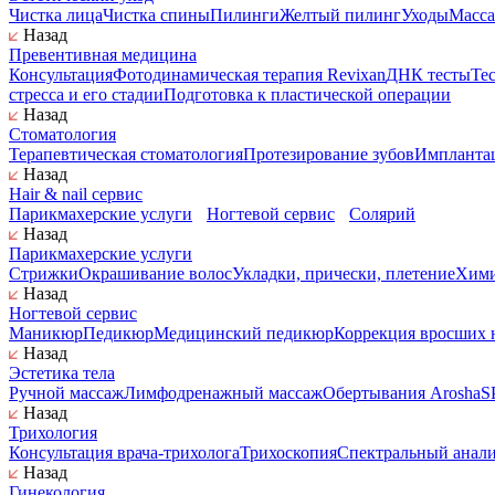
Чистка лица
Чистка спины
Пилинги
Желтый пилинг
Уходы
Масса
Назад
Превентивная медицина
Консультация
Фотодинамическая терапия Revixan
ДНК тесты
Те
стресса и его стадии
Подготовка к пластической операции
Назад
Стоматология
Терапевтическая стоматология
Протезирование зубов
Имплантац
Назад
Hair & nail сервис
Парикмахерские услуги
Ногтевой сервис
Солярий
Назад
Парикмахерские услуги
Стрижки
Окрашивание волос
Укладки, прически, плетение
Хими
Назад
Ногтевой сервис
Маникюр
Педикюр
Медицинский педикюр
Коррекция вросших 
Назад
Эстетика тела
Ручной массаж
Лимфодренажный массаж
Обертывания Arosha
S
Назад
Трихология
Консультация врача-трихолога
Трихоскопия
Спектральный анали
Назад
Гинекология