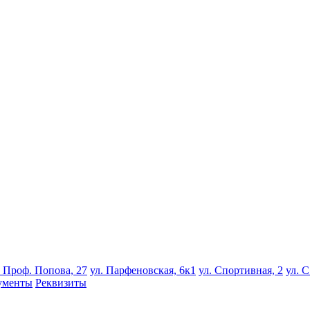
. Проф. Попова, 27
ул. Парфеновская, 6к1
ул. Спортивная, 2
ул. С
ументы
Реквизиты