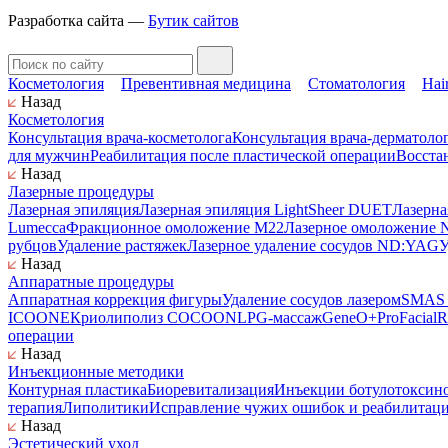
Разработка сайта —
Бутик сайтов
Косметология
Превентивная медицина
Стоматология
Hai
Назад
Косметология
Консультация врача-косметолога
Консультация врача-дерматоло
для мужчин
Реабилитация после пластической операции
Восста
Назад
Лазерные процедуры
Лазерная эпиляция
Лазерная эпиляция LightSheer DUET
Лазерна
Lumecca
Фракционное омоложение M22
Лазерное омоложение N
рубцов
Удаление растяжек
Лазерное удаление сосудов ND:YAG
У
Назад
Аппаратные процедуры
Аппаратная коррекция фигуры
Удаление сосудов лазером
SMAS л
ICOONE
Криолиполиз COCOON
LPG-массаж
GeneO+
ProFacial
R
операции
Назад
Инъекционные методики
Контурная пластика
Биоревитализация
Инъекции ботулотоксин
терапия
Липолитики
Исправление чужих ошибок и реабилитац
Назад
Эстетический уход