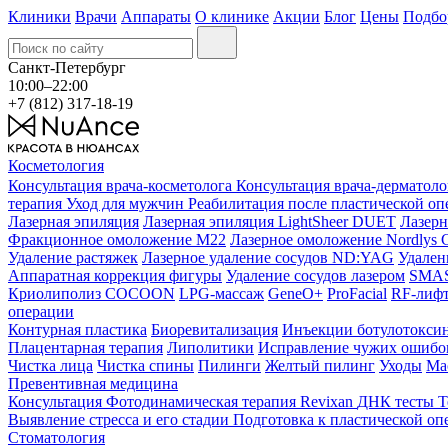
Клиники
Врачи
Аппараты
О клинике
Акции
Блог
Цены
Подбо
Санкт-Петербург
10:00–22:00
+7 (812) 317-18-19
Косметология
Консультация врача-косметолога
Консультация врача-дерматол
терапия
Уход для мужчин
Реабилитация после пластической о
Лазерная эпиляция
Лазерная эпиляция LightSheer DUET
Лазерн
Фракционное омоложение M22
Лазерное омоложение Nordlys C
Удаление растяжек
Лазерное удаление сосудов ND:YAG
Удален
Аппаратная коррекция фигуры
Удаление сосудов лазером
SMAS 
Криолиполиз COCOON
LPG-массаж
GeneO+
ProFacial
RF-лиф
операции
Контурная пластика
Биоревитализация
Инъекции ботулотокси
Плацентарная терапия
Липолитики
Исправление чужих ошибок
Чистка лица
Чистка спины
Пилинги
Желтый пилинг
Уходы
Ма
Превентивная медицина
Консультация
Фотодинамическая терапия Revixan
ДНК тесты
Т
Выявление стресса и его стадии
Подготовка к пластической оп
Стоматология