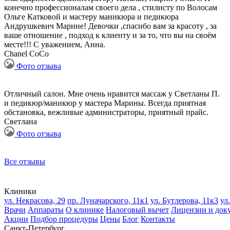
конечно профессионалам своего дела , стилисту по Волосам
Ольге Катковой и мастеру маникюра и педикюра
Андрушкевич Марине! Девочки ,спасибо вам за красоту , за
ваше отношение , подход к клиенту и за то, что вы на своём
месте!!! С уважением, Анна.
Chanel CoCo
Фото отзыва
Отличный салон. Мне очень нравится массаж у Светланы П.
и педикюр/маникюр у мастера Марины. Всегда приятная
обстановка, вежливые администраторы, приятный прайс.
Светлана
Фото отзыва
Все отзывы
Клиники
ул. Некрасова, 29
пр. Луначарского, 11к1
ул. Бутлерова, 11к3
ул
Врачи
Аппараты
О клинике
Налоговый вычет
Лицензии и док
Акции
Подбор процедуры
Цены
Блог
Контакты
Санкт-Петербург