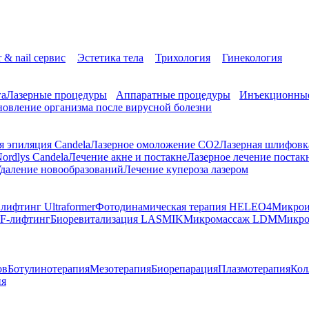
r & nail сервис
Эстетика тела
Трихология
Гинекология
га
Лазерные процедуры
Аппаратные процедуры
Инъекционные
новление организма после вирусной болезни
я эпиляция Candela
Лазерное омоложение СО2
Лазерная шлифовк
ordlys Candela
Лечение акне и постакне
Лазерное лечение постак
даление новообразований
Лечение купероза лазером
ифтинг Ultraformer
Фотодинамическая терапия HELEO4
Микрои
F-лифтинг
Биоревитализация LASMIK
Микромассаж LDM
Микро
ов
Ботулинотерапия
Мезотерапия
Биорепарация
Плазмотерапия
Кол
ия