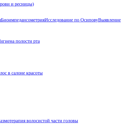
брови и ресницы)
я
Биоимпедансометрия
Исследование по Осипову
Выявление
Гигиена полости рта
лос в салоне красоты
азмотерапия волосистой части головы