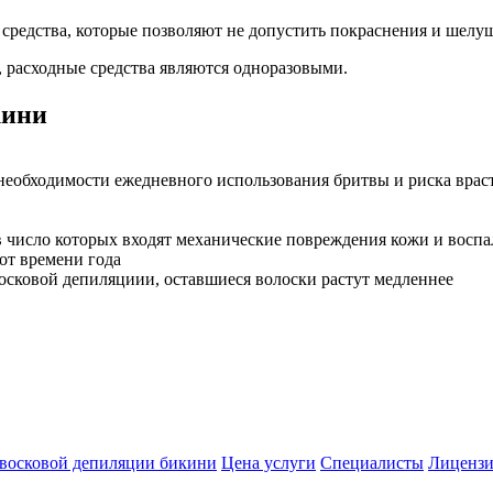
редства, которые позволяют не допустить покраснения и шелу
 расходные средства являются одноразовыми.
кини
еобходимости ежедневного использования бритвы и риска врас
 число которых входят механические повреждения кожи и воспа
от времени года
осковой депиляциии, оставшиеся волоски растут медленнее
восковой депиляции бикини
Цена услуги
Специалисты
Лицензи