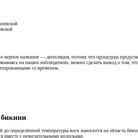
евской
о верное название — депиляция, потому что процедура предусма
овываясь на наших наблюдениях, можно сделать вывод о том, что
ентированными со временем.
 бикини
й до определённой температуры воск наносится на область бики
ся вместе с нежелательными волосками.