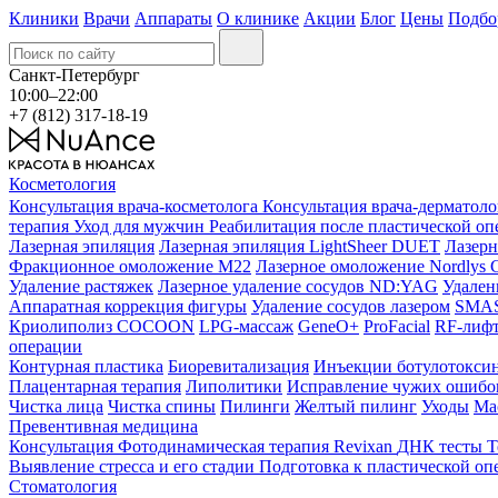
Клиники
Врачи
Аппараты
О клинике
Акции
Блог
Цены
Подбо
Санкт-Петербург
10:00–22:00
+7 (812) 317-18-19
Косметология
Консультация врача-косметолога
Консультация врача-дерматол
терапия
Уход для мужчин
Реабилитация после пластической о
Лазерная эпиляция
Лазерная эпиляция LightSheer DUET
Лазерн
Фракционное омоложение M22
Лазерное омоложение Nordlys C
Удаление растяжек
Лазерное удаление сосудов ND:YAG
Удален
Аппаратная коррекция фигуры
Удаление сосудов лазером
SMAS 
Криолиполиз COCOON
LPG-массаж
GeneO+
ProFacial
RF-лиф
операции
Контурная пластика
Биоревитализация
Инъекции ботулотокси
Плацентарная терапия
Липолитики
Исправление чужих ошибок
Чистка лица
Чистка спины
Пилинги
Желтый пилинг
Уходы
Ма
Превентивная медицина
Консультация
Фотодинамическая терапия Revixan
ДНК тесты
Т
Выявление стресса и его стадии
Подготовка к пластической оп
Стоматология