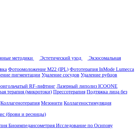
нные методики
Эстетический уход
Экзосомальная
вка
Фотоомоложение M22 (IPL)
Фототерапия InMode Lumecca
ление пигментации
Удаление сосудов
Удаление рубцов
оигольчатый RF-лифтинг
Лазерный липолиз ICOONE
ая терапия (микротоки)
Прессотерапия
Подтяжка лица без
Коллагенотерапия
Мезонити
Коллагеностимуляция
вис (брови и ресницы)
апия
Биоимпедансометрия
Исследование по Осипову