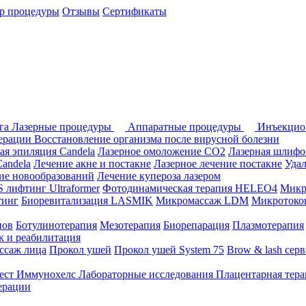
р процедуры
Отзывы
Сертификаты
ога
Лазерные процедуры
Аппаратные процедуры
Инъекцио
перации
Восстановление организма после вирусной болезни
ая эпиляция Candela
Лазерное омоложение СО2
Лазерная шлифо
andela
Лечение акне и постакне
Лазерное лечение постакне
Уда
ие новообразований
Лечение купероза лазером
лифтинг Ultraformer
Фотодинамическая терапия HELEO4
Микр
тинг
Биоревитализация LASMIK
Микромассаж LDM
Микротоков
нов
Ботулинотерапия
Мезотерапия
Биорепарация
Плазмотерапия
 и реабилитация
ссаж лица
Прокол ушей
Прокол ушей System 75
Brow & lash сер
ест Иммунохелс
Лабораторные исследования
Плацентарная тер
ерации