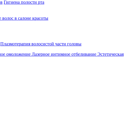
ов
Гигиена полости рта
 волос в салоне красоты
Плазмотерапия волосистой части головы
ное омоложение
Лазерное интимное отбеливание
Эстетическая