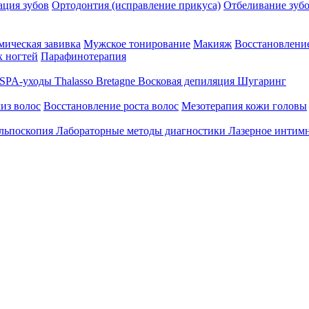
ция зубов
Ортодонтия (исправление прикуса)
Отбеливание зуб
ическая завивка
Мужское тонирование
Макияж
Восстановление
 ногтей
Парафинотерапия
SPA-уходы Thalasso Bretagne
Восковая депиляция
Шугаринг
из волос
Восстановление роста волос
Мезотерапия кожи головы
льпоскопия
Лабораторные методы диагностики
Лазерное интим