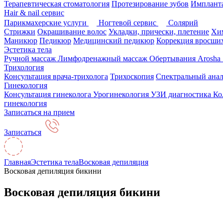
Терапевтическая стоматология
Протезирование зубов
Импланта
Hair & nail сервис
Парикмахерские услуги
Ногтевой сервис
Солярий
Стрижки
Окрашивание волос
Укладки, прически, плетение
Хим
Маникюр
Педикюр
Медицинский педикюр
Коррекция вросших
Эстетика тела
Ручной массаж
Лимфодренажный массаж
Обертывания Arosha
Трихология
Консультация врача-трихолога
Трихоскопия
Спектральный анал
Гинекология
Консультация гинеколога
Урогинекология
УЗИ диагностика
Ко
гинекология
Записаться на прием
Записаться
Главная
Эстетика тела
Восковая депиляция
Восковая депиляция бикини
Восковая депиляция бикини