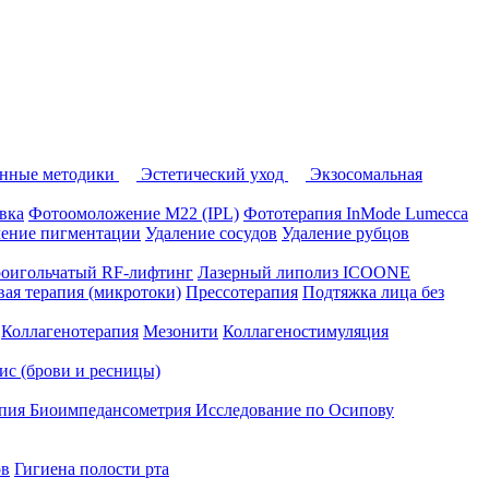
нные методики
Эстетический уход
Экзосомальная
вка
Фотоомоложение M22 (IPL)
Фототерапия InMode Lumecca
ление пигментации
Удаление сосудов
Удаление рубцов
оигольчатый RF-лифтинг
Лазерный липолиз ICOONE
ая терапия (микротоки)
Прессотерапия
Подтяжка лица без
Коллагенотерапия
Мезонити
Коллагеностимуляция
вис (брови и ресницы)
апия
Биоимпедансометрия
Исследование по Осипову
ов
Гигиена полости рта