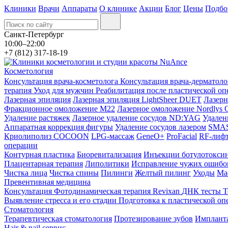
Клиники
Врачи
Аппараты
О клинике
Акции
Блог
Цены
Подбо
Санкт-Петербург
10:00–22:00
+7 (812) 317-18-19
Косметология
Консультация врача-косметолога
Консультация врача-дерматол
терапия
Уход для мужчин
Реабилитация после пластической о
Лазерная эпиляция
Лазерная эпиляция LightSheer DUET
Лазерн
Фракционное омоложение M22
Лазерное омоложение Nordlys C
Удаление растяжек
Лазерное удаление сосудов ND:YAG
Удален
Аппаратная коррекция фигуры
Удаление сосудов лазером
SMAS 
Криолиполиз COCOON
LPG-массаж
GeneO+
ProFacial
RF-лиф
операции
Контурная пластика
Биоревитализация
Инъекции ботулотокси
Плацентарная терапия
Липолитики
Исправление чужих ошибок
Чистка лица
Чистка спины
Пилинги
Желтый пилинг
Уходы
Ма
Превентивная медицина
Консультация
Фотодинамическая терапия Revixan
ДНК тесты
Т
Выявление стресса и его стадии
Подготовка к пластической оп
Стоматология
Терапевтическая стоматология
Протезирование зубов
Импланта
Hair & nail сервис