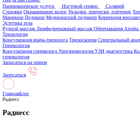
Парикмахерские услуги
Ногтевой сервис
Солярий
Стрижки
Окрашивание волос
Укладки, прически, плетение
Хим
Маникюр
Педикюр
Медицинский педикюр
Коррекция вросших
Эстетика тела
Ручной массаж
Лимфодренажный массаж
Обертывания Arosha
Трихология
Консультация врача-трихолога
Трихоскопия
Спектральный анал
Гинекология
Консультация гинеколога
Урогинекология
УЗИ диагностика
Ко
гинекология
Записаться на прием
Записаться
Главная
Блог
Радиесс
Радиесс