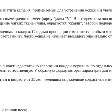
ксиапатита кальция, применяемый для устранения морщин и увел
цо симметрично и имеет форму буквы “V”. Но со временем под в
щение мягких тканей лица, образуются "брыли", "второй подбор
личимые складки. С годами пропорции изменяются, и объем мяг
иряется книзу. Часто женщина начинает выглядеть значительно с
тую бывает недостаточно коррекции каждой морщины по отдельн
овит естесственную V-образную форму, которая характерна для
нтам в возрасте от 35 лет, имеющим выраженные возрастные из
 и кончик носа;