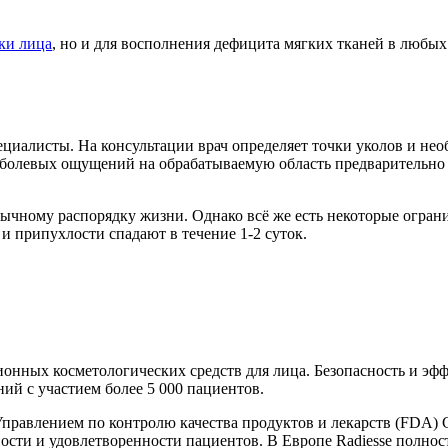
ки лица
, но и для восполнения дефицита мягких тканей в любых 
иалисты. На консультации врач определяет точки уколов и нео
болевых ощущений на обрабатываемую область предварительно н
бычному распорядку жизни. Однако всё же есть некоторые огран
и припухлости спадают в течение 1-2 суток.
ионных косметологических средств для лица. Безопасность и эф
ий с участием более 5 000 пациентов.
я Управлением по контролю качества продуктов и лекарств (FDA)
ности и удовлетворенности пациентов. В Европе Radiesse полно