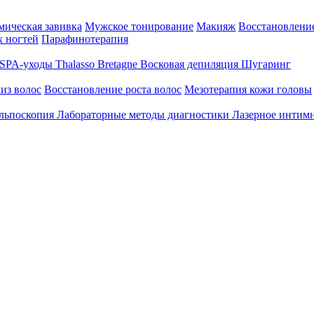
ическая завивка
Мужское тонирование
Макияж
Восстановление
 ногтей
Парафинотерапия
SPA-уходы Thalasso Bretagne
Восковая депиляция
Шугаринг
из волос
Восстановление роста волос
Мезотерапия кожи головы
льпоскопия
Лабораторные методы диагностики
Лазерное интим