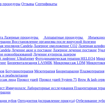
р процедуры
Отзывы
Сертификаты
ога
Лазерные процедуры
Аппаратные процедуры
Инъекцио
перации
Восстановление организма после вирусной болезни
ая эпиляция Candela
Лазерное омоложение СО2
Лазерная шлифо
andela
Лечение акне и постакне
Лазерное лечение постакне
Уда
ие новообразований
Лечение купероза лазером
лифтинг Ultraformer
Фотодинамическая терапия HELEO4
Микр
тинг
Биоревитализация LASMIK
Микромассаж LDM
Микротоков
нов
Ботулинотерапия
Мезотерапия
Биорепарация
Плазмотерапия
 и реабилитация
ссаж лица
Прокол ушей
Прокол ушей System 75
Brow & lash сер
ест Иммунохелс
Лабораторные исследования
Плацентарная тер
ерации
ция зубов
Ортодонтия (исправление прикуса)
Отбеливание зуб