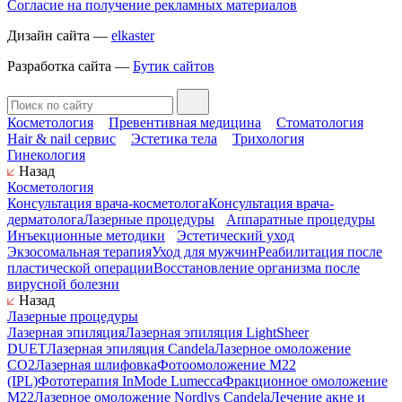
Согласие на получение рекламных материалов
Дизайн сайта —
elkaster
Разработка сайта —
Бутик сайтов
Косметология
Превентивная медицина
Стоматология
Hair & nail сервис
Эстетика тела
Трихология
Гинекология
Назад
Косметология
Консультация врача-косметолога
Консультация врача-
дерматолога
Лазерные процедуры
Аппаратные процедуры
Инъекционные методики
Эстетический уход
Экзосомальная терапия
Уход для мужчин
Реабилитация после
пластической операции
Восстановление организма после
вирусной болезни
Назад
Лазерные процедуры
Лазерная эпиляция
Лазерная эпиляция LightSheer
DUET
Лазерная эпиляция Candela
Лазерное омоложение
СО2
Лазерная шлифовка
Фотоомоложение M22
(IPL)
Фототерапия InMode Lumecca
Фракционное омоложение
M22
Лазерное омоложение Nordlys Candela
Лечение акне и