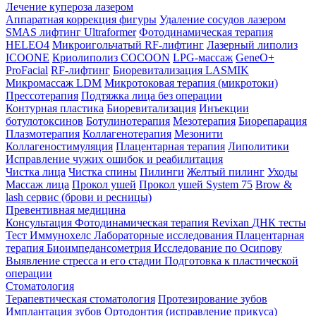
Лечение купероза лазером
Аппаратная коррекция фигуры
Удаление сосудов лазером
SMAS лифтинг Ultraformer
Фотодинамическая терапия
HELEO4
Микроигольчатый RF-лифтинг
Лазерный липолиз
ICOONE
Криолиполиз COCOON
LPG-массаж
GeneO+
ProFacial
RF-лифтинг
Биоревитализация LASMIK
Микромассаж LDM
Микротоковая терапия (микротоки)
Прессотерапия
Подтяжка лица без операции
Контурная пластика
Биоревитализация
Инъекции
ботулотоксинов
Ботулинотерапия
Мезотерапия
Биорепарация
Плазмотерапия
Коллагенотерапия
Мезонити
Коллагеностимуляция
Плацентарная терапия
Липолитики
Исправление чужих ошибок и реабилитация
Чистка лица
Чистка спины
Пилинги
Желтый пилинг
Уходы
Массаж лица
Прокол ушей
Прокол ушей System 75
Brow &
lash сервис (брови и ресницы)
Превентивная медицина
Консультация
Фотодинамическая терапия Revixan
ДНК тесты
Тест Иммунохелс
Лабораторные исследования
Плацентарная
терапия
Биоимпедансометрия
Исследование по Осипову
Выявление стресса и его стадии
Подготовка к пластической
операции
Стоматология
Терапевтическая стоматология
Протезирование зубов
Имплантация зубов
Ортодонтия (исправление прикуса)