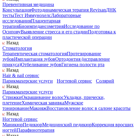
Превентивная медицина
Консультация
Фотодинамическая терапия Revixan
ДНК
тесты
Тест Иммунохелс
Лабораторные
исследования
Плацентарная
терапия
Биоимпедансометрия
Исследование по
Осипову
Выявление стресса и его стадии
Подготовка к
пластической операции
Назад
Стоматология
Терапевтическая стоматология
Протезирование
зубов
Имплантация зубов
Ортодонтия (исправление
прикуса)
Отбеливание зубов
Гигиена полости рта
Назад
Hair & nail сервис
Парикмахерские услуги
Ногтевой сервис
Солярий
Назад
Парикмахерские услуги
Стрижки
Окрашивание волос
Укладки, прически,
плетение
Химическая завивка
Мужское
тонирование
Макияж
Восстановление волос в салоне красоты
Назад
Ногтевой сервис
Маникюр
Педикюр
Медицинский педикюр
Коррекция вросших
ногтей
Парафинотерапия
Назад