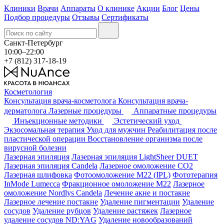
Клиники
Врачи
Аппараты
О клинике
Акции
Блог
Цены
Подбор процедуры
Отзывы
Сертификаты
Санкт-Петербург
10:00–22:00
+7 (812) 317-18-19
Косметология
Консультация врача-косметолога
Консультация врача-
дерматолога
Лазерные процедуры
Аппаратные процедуры
Инъекционные методики
Эстетический уход
Экзосомальная терапия
Уход для мужчин
Реабилитация после
пластической операции
Восстановление организма после
вирусной болезни
Лазерная эпиляция
Лазерная эпиляция LightSheer DUET
Лазерная эпиляция Candela
Лазерное омоложение СО2
Лазерная шлифовка
Фотоомоложение M22 (IPL)
Фототерапия
InMode Lumecca
Фракционное омоложение M22
Лазерное
омоложение Nordlys Candela
Лечение акне и постакне
Лазерное лечение постакне
Удаление пигментации
Удаление
сосудов
Удаление рубцов
Удаление растяжек
Лазерное
удаление сосудов ND:YAG
Удаление новообразований