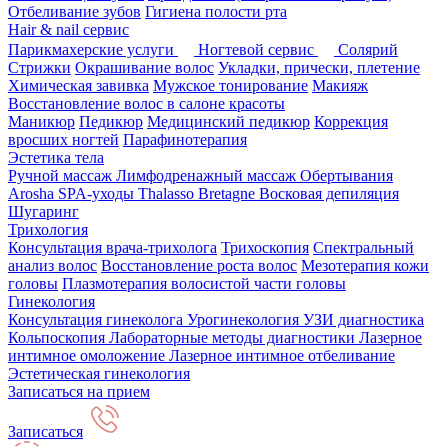
Отбеливание зубов
Гигиена полости рта
Hair & nail сервис
Парикмахерские услуги
Ногтевой сервис
Солярий
Стрижки
Окрашивание волос
Укладки, прически, плетение
Химическая завивка
Мужское тонирование
Макияж
Восстановление волос в салоне красоты
Маникюр
Педикюр
Медицинский педикюр
Коррекция
вросших ногтей
Парафинотерапия
Эстетика тела
Ручной массаж
Лимфодренажный массаж
Обертывания
Arosha
SPA-уходы Thalasso Bretagne
Восковая депиляция
Шугаринг
Трихология
Консультация врача-трихолога
Трихоскопия
Спектральный
анализ волос
Восстановление роста волос
Мезотерапия кожи
головы
Плазмотерапия волосистой части головы
Гинекология
Консультация гинеколога
Урогинекология
УЗИ диагностика
Кольпоскопия
Лабораторные методы диагностики
Лазерное
интимное омоложение
Лазерное интимное отбеливание
Эстетическая гинекология
Записаться на прием
Записаться