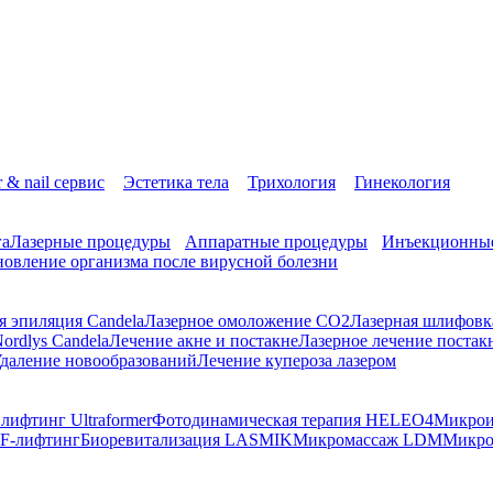
r & nail сервис
Эстетика тела
Трихология
Гинекология
га
Лазерные процедуры
Аппаратные процедуры
Инъекционные
новление организма после вирусной болезни
я эпиляция Candela
Лазерное омоложение СО2
Лазерная шлифовк
ordlys Candela
Лечение акне и постакне
Лазерное лечение постак
даление новообразований
Лечение купероза лазером
ифтинг Ultraformer
Фотодинамическая терапия HELEO4
Микрои
F-лифтинг
Биоревитализация LASMIK
Микромассаж LDM
Микро