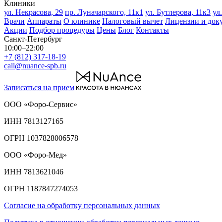
Клиники
ул. Некрасова, 29
пр. Луначарского, 11к1
ул. Бутлерова, 11к3
ул
Врачи
Аппараты
О клинике
Налоговый вычет
Лицензии и док
Акции
Подбор процедуры
Цены
Блог
Контакты
Санкт-Петербург
10:00–22:00
+7 (812) 317-18-19
call@nuance-spb.ru
Записаться на прием
ООО «Форо-Сервис»
ИНН 7813127165
ОГРН 1037828006578
ООО «Форо-Мед»
ИНН 7813621046
ОГРН 1187847274053
Согласие на обработку персональных данных