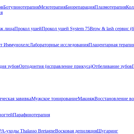
ов
Ботулинотерапия
Мезотерапия
Биорепарация
Плазмотерапия
Кол
ия
ж лица
Прокол ушей
Прокол ушей System 75
Brow & lash сервис (
ст Иммунохелс
Лабораторные исследования
Плацентарная терапи
ия зубов
Ортодонтия (исправление прикуса)
Отбеливание зубов
ческая завивка
Мужское тонирование
Макияж
Восстановление во
ногтей
Парафинотерапия
PA-уходы Thalasso Bretagne
Восковая депиляция
Шугаринг