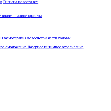
ов
Гигиена полости рта
 волос в салоне красоты
Плазмотерапия волосистой части головы
ное омоложение
Лазерное интимное отбеливание