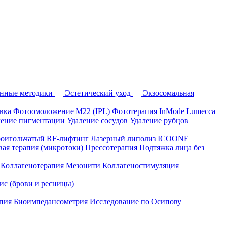
нные методики
Эстетический уход
Экзосомальная
вка
Фотоомоложение M22 (IPL)
Фототерапия InMode Lumecca
ление пигментации
Удаление сосудов
Удаление рубцов
оигольчатый RF-лифтинг
Лазерный липолиз ICOONE
ая терапия (микротоки)
Прессотерапия
Подтяжка лица без
Коллагенотерапия
Мезонити
Коллагеностимуляция
вис (брови и ресницы)
апия
Биоимпедансометрия
Исследование по Осипову