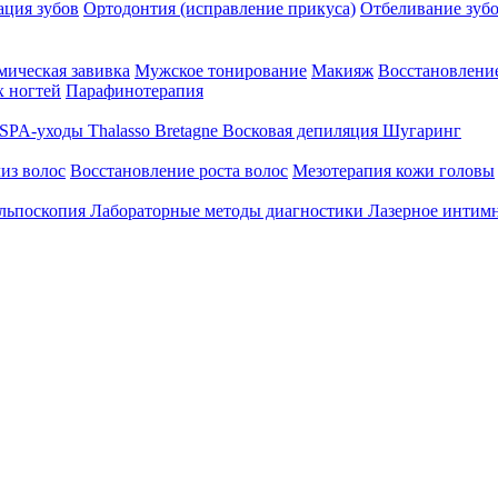
ция зубов
Ортодонтия (исправление прикуса)
Отбеливание зуб
ическая завивка
Мужское тонирование
Макияж
Восстановление
 ногтей
Парафинотерапия
SPA-уходы Thalasso Bretagne
Восковая депиляция
Шугаринг
из волос
Восстановление роста волос
Мезотерапия кожи головы
льпоскопия
Лабораторные методы диагностики
Лазерное интим