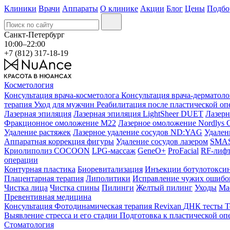
Клиники
Врачи
Аппараты
О клинике
Акции
Блог
Цены
Подбо
Санкт-Петербург
10:00–22:00
+7 (812) 317-18-19
Косметология
Консультация врача-косметолога
Консультация врача-дерматол
терапия
Уход для мужчин
Реабилитация после пластической о
Лазерная эпиляция
Лазерная эпиляция LightSheer DUET
Лазерн
Фракционное омоложение M22
Лазерное омоложение Nordlys C
Удаление растяжек
Лазерное удаление сосудов ND:YAG
Удален
Аппаратная коррекция фигуры
Удаление сосудов лазером
SMAS 
Криолиполиз COCOON
LPG-массаж
GeneO+
ProFacial
RF-лиф
операции
Контурная пластика
Биоревитализация
Инъекции ботулотокси
Плацентарная терапия
Липолитики
Исправление чужих ошибок
Чистка лица
Чистка спины
Пилинги
Желтый пилинг
Уходы
Ма
Превентивная медицина
Консультация
Фотодинамическая терапия Revixan
ДНК тесты
Т
Выявление стресса и его стадии
Подготовка к пластической оп
Стоматология