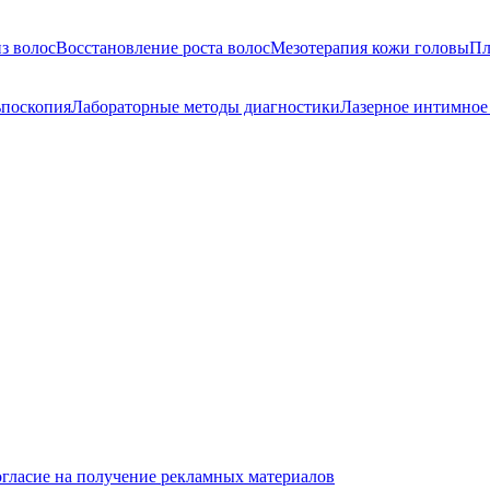
з волос
Восстановление роста волос
Мезотерапия кожи головы
Пл
ьпоскопия
Лабораторные методы диагностики
Лазерное интимное
гласие на получение рекламных материалов