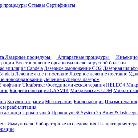
р процедуры
Отзывы
Сертификаты
ога
Лазерные процедуры
Аппаратные процедуры
Инъекцио
перации
Восстановление организма после вирусной болезни
ая эпиляция Candela
Лазерное омоложение СО2
Лазерная шлифо
andela
Лечение акне и постакне
Лазерное лечение постакне
Уда
ие новообразований
Лечение купероза лазером
лифтинг Ultraformer
Фотодинамическая терапия HELEO4
Микр
тинг
Биоревитализация LASMIK
Микромассаж LDM
Микротоков
нов
Ботулинотерапия
Мезотерапия
Биорепарация
Плазмотерапия
 и реабилитация
ссаж лица
Прокол ушей
Прокол ушей System 75
Brow & lash сер
ест Иммунохелс
Лабораторные исследования
Плацентарная тер
ерации