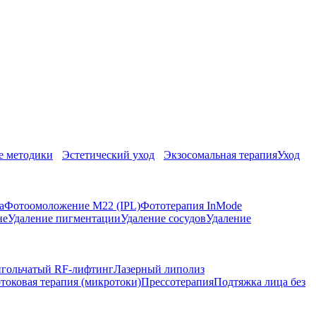
 методики
Эстетический уход
Экзосомальная терапия
Уход
а
Фотоомоложение M22 (IPL)
Фототерапия InMode
не
Удаление пигментации
Удаление сосудов
Удаление
гольчатый RF-лифтинг
Лазерный липолиз
токовая терапия (микротоки)
Прессотерапия
Подтяжка лица без