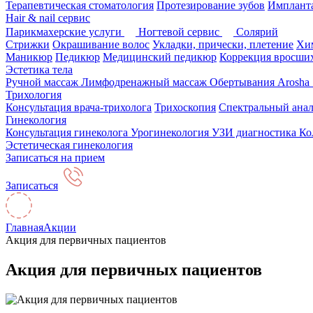
Терапевтическая стоматология
Протезирование зубов
Импланта
Hair & nail сервис
Парикмахерские услуги
Ногтевой сервис
Солярий
Стрижки
Окрашивание волос
Укладки, прически, плетение
Хим
Маникюр
Педикюр
Медицинский педикюр
Коррекция вросших
Эстетика тела
Ручной массаж
Лимфодренажный массаж
Обертывания Arosha
Трихология
Консультация врача-трихолога
Трихоскопия
Спектральный анал
Гинекология
Консультация гинеколога
Урогинекология
УЗИ диагностика
Ко
Эстетическая гинекология
Записаться на прием
Записаться
Главная
Акции
Акция для первичных пациентов
Акция для первичных пациентов