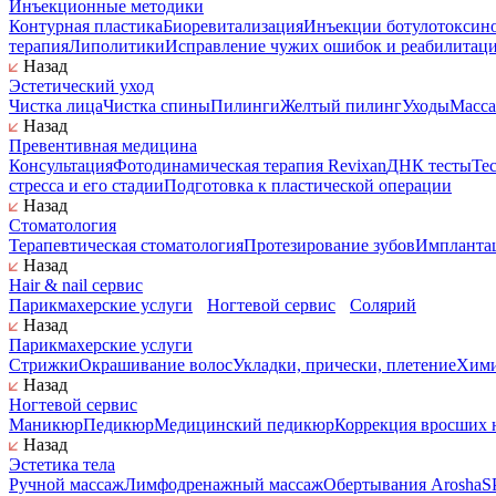
Инъекционные методики
Контурная пластика
Биоревитализация
Инъекции ботулотоксин
терапия
Липолитики
Исправление чужих ошибок и реабилитац
Назад
Эстетический уход
Чистка лица
Чистка спины
Пилинги
Желтый пилинг
Уходы
Масса
Назад
Превентивная медицина
Консультация
Фотодинамическая терапия Revixan
ДНК тесты
Те
стресса и его стадии
Подготовка к пластической операции
Назад
Стоматология
Терапевтическая стоматология
Протезирование зубов
Имплантац
Назад
Hair & nail сервис
Парикмахерские услуги
Ногтевой сервис
Солярий
Назад
Парикмахерские услуги
Стрижки
Окрашивание волос
Укладки, прически, плетение
Хими
Назад
Ногтевой сервис
Маникюр
Педикюр
Медицинский педикюр
Коррекция вросших 
Назад
Эстетика тела
Ручной массаж
Лимфодренажный массаж
Обертывания Arosha
S