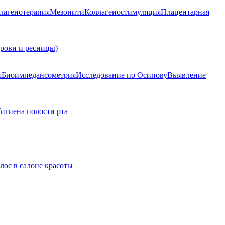
лагенотерапия
Мезонити
Коллагеностимуляция
Плацентарная
брови и ресницы)
я
Биоимпедансометрия
Исследование по Осипову
Выявление
Гигиена полости рта
лос в салоне красоты