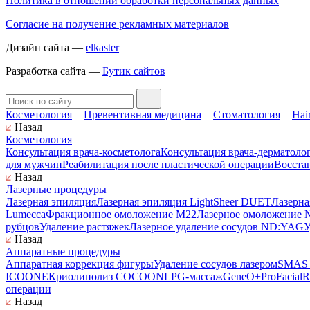
Политика в отношении обработки персональных данных
Согласие на получение рекламных материалов
Дизайн сайта —
elkaster
Разработка сайта —
Бутик сайтов
Косметология
Превентивная медицина
Стоматология
Hai
Назад
Косметология
Консультация врача-косметолога
Консультация врача-дерматоло
для мужчин
Реабилитация после пластической операции
Восста
Назад
Лазерные процедуры
Лазерная эпиляция
Лазерная эпиляция LightSheer DUET
Лазерна
Lumecca
Фракционное омоложение M22
Лазерное омоложение N
рубцов
Удаление растяжек
Лазерное удаление сосудов ND:YAG
У
Назад
Аппаратные процедуры
Аппаратная коррекция фигуры
Удаление сосудов лазером
SMAS л
ICOONE
Криолиполиз COCOON
LPG-массаж
GeneO+
ProFacial
R
операции
Назад